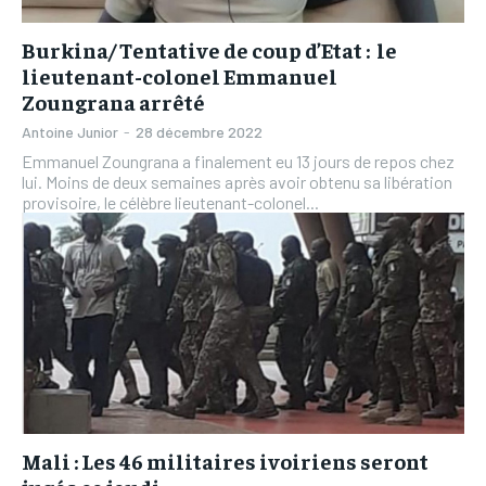
Burkina/ Tentative de coup d’Etat : le
lieutenant-colonel Emmanuel
Zoungrana arrêté
Antoine Junior
-
28 décembre 2022
Emmanuel Zoungrana a finalement eu 13 jours de repos chez
lui. Moins de deux semaines après avoir obtenu sa libération
provisoire, le célèbre lieutenant-colonel...
Mali : Les 46 militaires ivoiriens seront