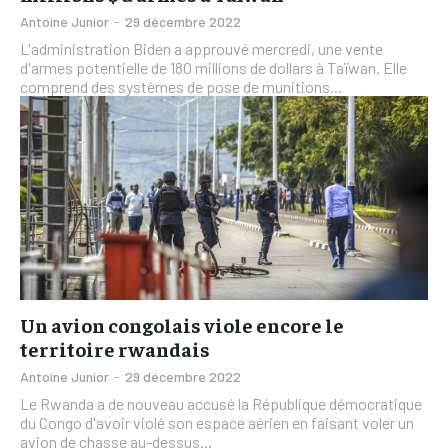
Antoine Junior
-
29 décembre 2022
L'administration Biden a approuvé mercredi, une vente
d'armes potentielle de 180 millions de dollars à Taïwan. Elle
comprend des systèmes de pose de munitions...
Un avion congolais viole encore le
territoire rwandais
Antoine Junior
-
29 décembre 2022
Le Rwanda a de nouveau accusé la République démocratique
du Congo d'avoir violé son espace aérien en faisant voler un
avion de chasse au-dessus...