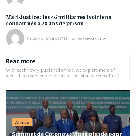
Mali-Justice : les 46 militaires ivoiriens
condamnés à 20 ans de prison
𝐏𝐫𝐮𝐝𝐞𝐧𝐜𝐞 𝐀𝐆𝐁𝐀𝐋𝐄𝐓𝐈
-
30 décembre 2022
Read more
With each newly-published article, we explore more of
what this planet has to offer us, and what we can offer it.
Afrique
Sommet de Cotonou : Musa plaide pour