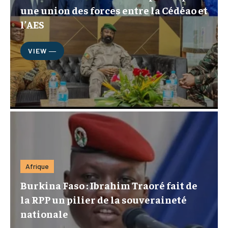
une union des forces entre la Cédéao et
l’AES
VIEW ―
Afrique
Burkina Faso : Ibrahim Traoré fait de
la RPP un pilier de la souveraineté
nationale