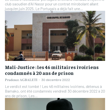
club saoudien d'Al Nassr pour un contrat mirobolant allant
jusqu'en juin 2025. Le Portugais a déjà fait une...
Mali-Justice : les 46 militaires ivoiriens
condamnés à 20 ans de prison
𝐏𝐫𝐮𝐝𝐞𝐧𝐜𝐞 𝐀𝐆𝐁𝐀𝐋𝐄𝐓𝐈
-
30 décembre 2022
Le verdict est tombé ! Les 46 militaires ivoiriens, détenus à
Bamako, ont été condamnés vendredi 30 décembre 2022 à 20
ans de prison. Les...