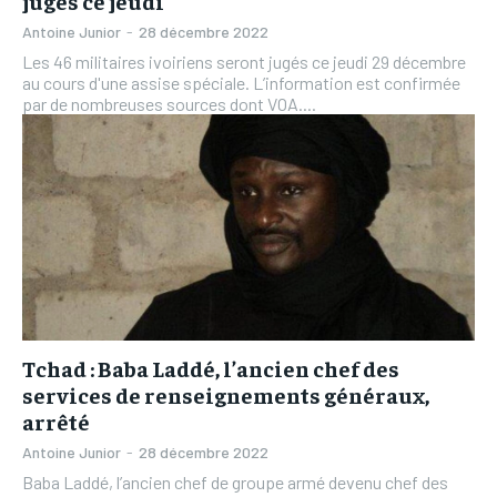
jugés ce jeudi
Antoine Junior
-
28 décembre 2022
Les 46 militaires ivoiriens seront jugés ce jeudi 29 décembre
au cours d'une assise spéciale. L’information est confirmée
par de nombreuses sources dont VOA....
Tchad : Baba Laddé, l’ancien chef des
services de renseignements généraux,
arrêté
Antoine Junior
-
28 décembre 2022
Baba Laddé, l’ancien chef de groupe armé devenu chef des