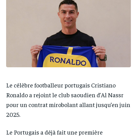
IT-ADMIN
IT-ADMIN
IT-ADMIN
IT-ADMIN
TOGOREPORT
TOGOREPORT
TOGOREPORT
TOGOREPORT
L’INTEGRAL
L’INTEGRAL
L’INTEGRAL
L’INTEGRAL
TOGOREGARD
TOGOREGARD
TOGOREGARD
TOGOREGARD
LOMEBOUGEINFO
LOMEBOUGEINFO
LOMEBOUGEINFO
LOMEBOUGEINFO
NOUVELLE D’AFRIQUE
NOUVELLE D’AFRIQUE
NOUVELLE D’AFRIQUE
NOUVELLE D’AFRIQUE
LEDEFENSEURINFO
LEDEFENSEURINFO
LEDEFENSEURINFO
LEDEFENSEURINFO
Le célèbre footballeur portugais Cristiano
228FOOT
228FOOT
228FOOT
228FOOT
Ronaldo a rejoint le club saoudien d’Al Nassr
ACTU LOMÉ
ACTU LOMÉ
ACTU LOMÉ
ACTU LOMÉ
pour un contrat mirobolant allant jusqu’en juin
2025.
Le Portugais a déjà fait une première