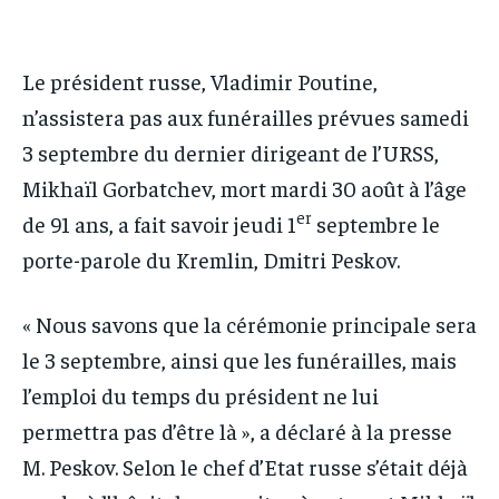
IT-ADMIN
IT-ADMIN
TOGOREPORT
TOGOREPORT
TOGOREPORT
TOGOREPORT
L’INTEGRAL
L’INTEGRAL
Le président russe, Vladimir Poutine,
L’INTEGRAL
L’INTEGRAL
TOGOREGARD
TOGOREGARD
n’assistera pas aux funérailles prévues samedi
TOGOREGARD
TOGOREGARD
3 septembre du dernier dirigeant de l’URSS,
LOMEBOUGEINFO
LOMEBOUGEINFO
LOMEBOUGEINFO
LOMEBOUGEINFO
Mikhaïl Gorbatchev, mort mardi 30 août à l’âge
NOUVELLE D’AFRIQUE
NOUVELLE D’AFRIQUE
NOUVELLE D’AFRIQUE
NOUVELLE D’AFRIQUE
er
de 91 ans, a fait savoir jeudi 1
septembre le
LEDEFENSEURINFO
LEDEFENSEURINFO
porte-parole du Kremlin, Dmitri Peskov.
LEDEFENSEURINFO
LEDEFENSEURINFO
228FOOT
228FOOT
228FOOT
228FOOT
« Nous savons que la cérémonie principale sera
ACTU LOMÉ
ACTU LOMÉ
ACTU LOMÉ
ACTU LOMÉ
le 3 septembre, ainsi que les funérailles, mais
l’emploi du temps du président ne lui
permettra pas d’être là », a déclaré à la presse
M. Peskov. Selon le chef d’Etat russe s’était déjà