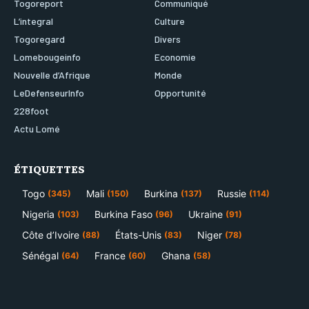
Togoreport
Communiqué
L’integral
Culture
Togoregard
Divers
Lomebougeinfo
Economie
Nouvelle d’Afrique
Monde
LeDefenseurInfo
Opportunité
228foot
Actu Lomé
ÉTIQUETTES
Togo
Mali
Burkina
Russie
(345)
(150)
(137)
(114)
Nigeria
Burkina Faso
Ukraine
(103)
(96)
(91)
Côte d’Ivoire
États-Unis
Niger
(88)
(83)
(78)
Sénégal
France
Ghana
(64)
(60)
(58)