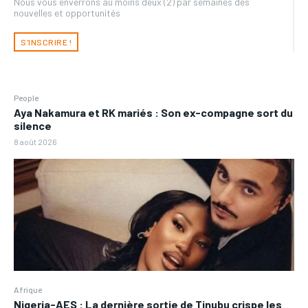
Nous vous enverrons au moins deux (2) par semaines des
nouvelles et opportunités
S'INSCRIRE !
People
Aya Nakamura et RK mariés : Son ex-compagne sort du
silence
8 août 2026
Afrique
Nigeria-AES : La dernière sortie de Tinubu crispe les