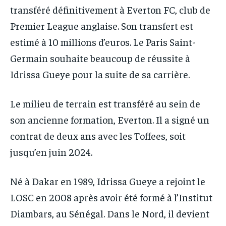
IT-ADMIN
IT-ADMIN
transféré définitivement à Everton FC, club de
TOGOREPORT
TOGOREPORT
Premier League anglaise. Son transfert est
TOGOREPORT
TOGOREPORT
L’INTEGRAL
L’INTEGRAL
estimé à 10 millions d’euros. Le Paris Saint-
L’INTEGRAL
L’INTEGRAL
TOGOREGARD
TOGOREGARD
Germain souhaite beaucoup de réussite à
TOGOREGARD
TOGOREGARD
LOMEBOUGEINFO
LOMEBOUGEINFO
Idrissa Gueye pour la suite de sa carrière.
LOMEBOUGEINFO
LOMEBOUGEINFO
NOUVELLE D’AFRIQUE
NOUVELLE D’AFRIQUE
NOUVELLE D’AFRIQUE
NOUVELLE D’AFRIQUE
Le milieu de terrain est transféré au sein de
LEDEFENSEURINFO
LEDEFENSEURINFO
son ancienne formation, Everton. Il a signé un
LEDEFENSEURINFO
LEDEFENSEURINFO
228FOOT
228FOOT
contrat de deux ans avec les Toffees, soit
228FOOT
228FOOT
ACTU LOMÉ
ACTU LOMÉ
jusqu’en juin 2024.
ACTU LOMÉ
ACTU LOMÉ
Né à Dakar en 1989, Idrissa Gueye a rejoint le
LOSC en 2008 après avoir été formé à l’Institut
Diambars, au Sénégal. Dans le Nord, il devient