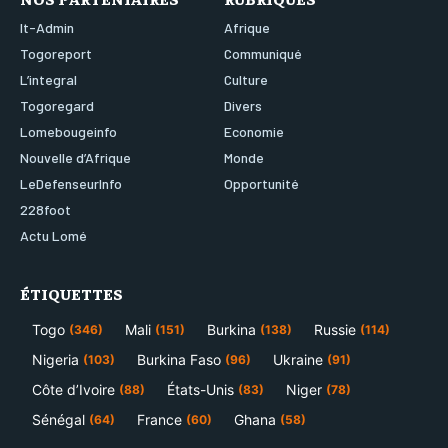
It-Admin
Afrique
Togoreport
Communiqué
L’integral
Culture
Togoregard
Divers
Lomebougeinfo
Economie
Nouvelle d’Afrique
Monde
LeDefenseurInfo
Opportunité
228foot
Actu Lomé
ÉTIQUETTES
Togo
Mali
Burkina
Russie
(346)
(151)
(138)
(114)
Nigeria
Burkina Faso
Ukraine
(103)
(96)
(91)
Côte d’Ivoire
États-Unis
Niger
(88)
(83)
(78)
Sénégal
France
Ghana
(64)
(60)
(58)