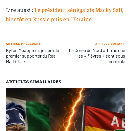
Lire aussi :
Le président sénégalais Macky Sall,
bientôt en Russie puis en Ukraine
ARTICLE PRÉCÉDENT
ARTICLE SUIVANT
Kylian Mbappé : « je serai le
La Corée du Nord affirme que
premier supporter du Real
les « fièvres » sont sous
Madrid… »
contrôle
ARTICLES SIMAILAIRES