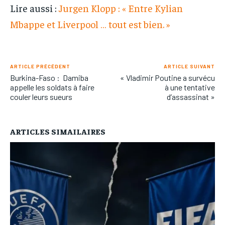
Lire aussi :
Jurgen Klopp : « Entre Kylian
Mbappe et Liverpool … tout est bien. »
ARTICLE PRÉCÉDENT
ARTICLE SUIVANT
Burkina-Faso : Damiba
« Vladimir Poutine a survécu
appelle les soldats à faire
à une tentative
couler leurs sueurs
d’assassinat »
ARTICLES SIMAILAIRES