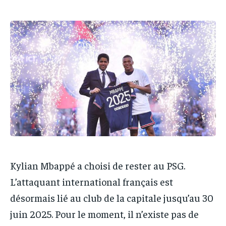
IT-ADMIN
IT-ADMIN
TOGOREPORT
TOGOREPORT
TOGOREPORT
TOGOREPORT
L’INTEGRAL
L’INTEGRAL
L’INTEGRAL
L’INTEGRAL
TOGOREGARD
TOGOREGARD
TOGOREGARD
TOGOREGARD
LOMEBOUGEINFO
LOMEBOUGEINFO
LOMEBOUGEINFO
LOMEBOUGEINFO
NOUVELLE D’AFRIQUE
NOUVELLE D’AFRIQUE
NOUVELLE D’AFRIQUE
NOUVELLE D’AFRIQUE
LEDEFENSEURINFO
LEDEFENSEURINFO
LEDEFENSEURINFO
LEDEFENSEURINFO
228FOOT
228FOOT
228FOOT
228FOOT
ACTU LOMÉ
ACTU LOMÉ
ACTU LOMÉ
ACTU LOMÉ
Kylian Mbappé a choisi de rester au PSG.
L’attaquant international français est
désormais lié au club de la capitale jusqu’au 30
juin 2025. Pour le moment, il n’existe pas de