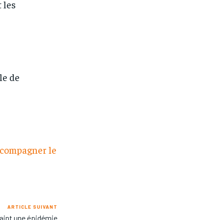
 les
le de
accompagner le
ARTICLE SUIVANT
aint une épidémie