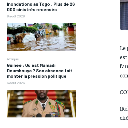
Inondations au Togo : Plus de 26
000 sinistrés recensés
6 août 2026
Le 
est
Afrique
Guinée : Où est Mamadi
l’a
Doumbouya ? Son absence fait
com
monter la pression politique
6 août 2026
CO
(Re
chè