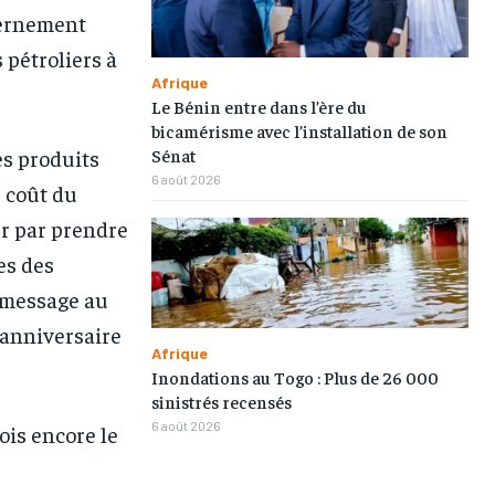
vernement
 pétroliers à
Afrique
Le Bénin entre dans l’ère du
bicamérisme avec l’installation de son
Sénat
es produits
6 août 2026
u coût du
1-MONTH
1-MONTH
r par prendre
/ month
/ month
es des
eeing to this tier, you are billed
eeing to this tier, you are billed
 message au
onth after the first one until you
onth after the first one until you
ut of the monthly subscription.
ut of the monthly subscription.
 anniversaire
Afrique
Inondations au Togo : Plus de 26 000
sinistrés recensés
6 août 2026
is encore le