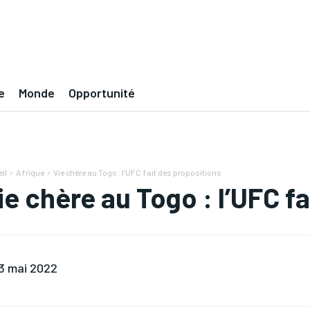
e
Monde
Opportunité
il
Afrique
Vie chère au Togo : l’UFC fait des propositions
ie chère au Togo : l’UFC f
3 mai 2022