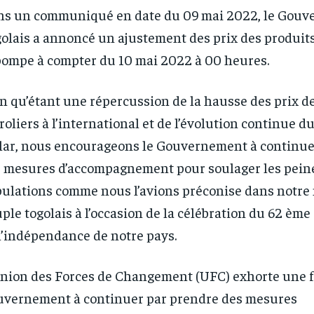
s un communiqué en date du 09 mai 2022, le Gou
olais a annoncé un ajustement des prix des produits
pompe à compter du 10 mai 2022 à 00 heures.
n qu’étant une répercussion de la hausse des prix d
RECOMMENDED
RECOMMENDED
roliers à l’international et de l’évolution continue d
lar, nous encourageons le Gouvernement à continue
1-YEAR
1-YEAR
 mesures d’accompagnement pour soulager les pein
/ year
/ year
By agr
By agr
s and you
s and you
ulations comme nous l’avions préconise dans notre
every m
every m
tly.
tly.
Pay now and you get access to exclusive
Pay now and you get access to exclusive
opt o
opt o
news and articles for a whole year.
news and articles for a whole year.
ple togolais à l’occasion de la célébration du 62 ème
l’indépendance de notre pays.
nion des Forces de Changement (UFC) exhorte une fo
vernement à continuer par prendre des mesures