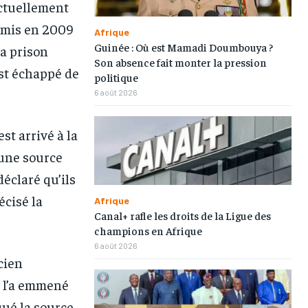
ctuellement
mmis en 2009
Afrique
Guinée : Où est Mamadi Doumbouya ?
a prison
Son absence fait monter la pression
est échappé de
politique
6 août 2026
t arrivé à la
 une source
déclaré qu’ils
1-MONTH
1-MONTH
écisé la
Afrique
Canal+ rafle les droits de la Ligue des
/ month
/ month
champions en Afrique
eeing to this tier, you are billed
eeing to this tier, you are billed
6 août 2026
onth after the first one until you
onth after the first one until you
ncien
ut of the monthly subscription.
ut of the monthly subscription.
t l’a emmené
qué la source