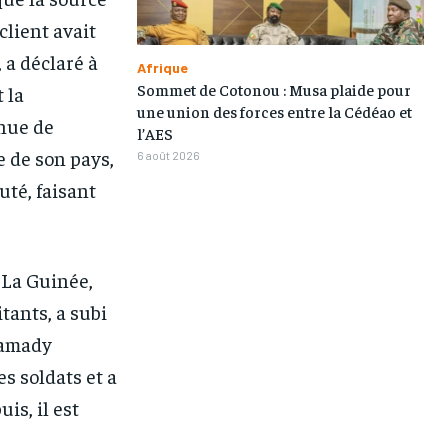
client avait
 a déclaré à
Afrique
Sommet de Cotonou : Musa plaide pour
 la
une union des forces entre la Cédéao et
inue de
l’AES
e de son pays,
6 août 2026
outé, faisant
. La Guinée,
tants, a subi
Mamady
s soldats et a
is, il est