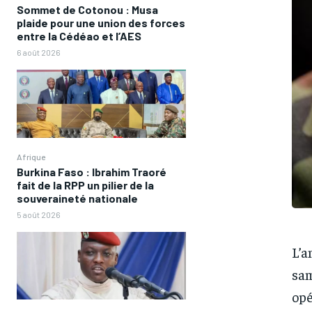
Sommet de Cotonou : Musa
plaide pour une union des forces
entre la Cédéao et l’AES
6 août 2026
Afrique
Burkina Faso : Ibrahim Traoré
fait de la RPP un pilier de la
souveraineté nationale
5 août 2026
L’a
sam
opé