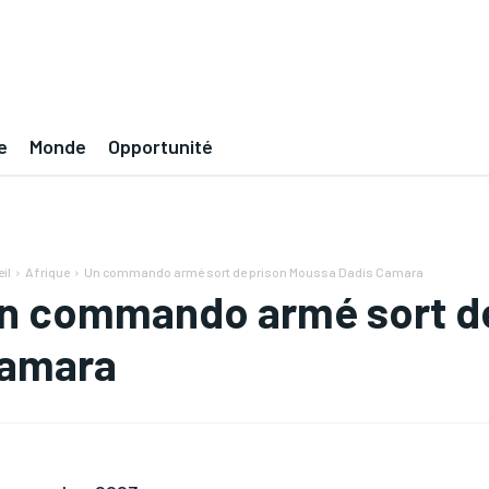
e
Monde
Opportunité
il
Afrique
Un commando armé sort de prison Moussa Dadis Camara
n commando armé sort de
amara