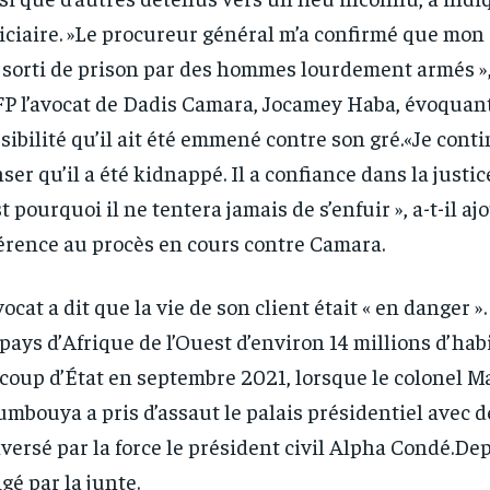
iciaire. »Le procureur général m’a confirmé que mon 
 sorti de prison par des hommes lourdement armés »,
FP l’avocat de Dadis Camara, Jocamey Haba, évoquant
sibilité qu’il ait été emmené contre son gré.«Je cont
ser qu’il a été kidnappé. Il a confiance dans la justic
st pourquoi il ne tentera jamais de s’enfuir », a-t-il aj
érence au procès en cours contre Camara.
vocat a dit que la vie de son client était « en danger »
pays d’Afrique de l’Ouest d’environ 14 millions d’habi
coup d’État en septembre 2021, lorsque le colonel 
mbouya a pris d’assaut le palais présidentiel avec de
versé par la force le président civil Alpha Condé.Depu
igé par la junte.