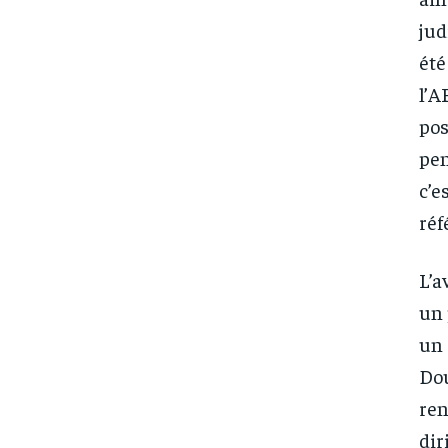
jud
été
l’A
pos
pen
c’e
réf
L’a
un 
un 
Dou
ren
dir