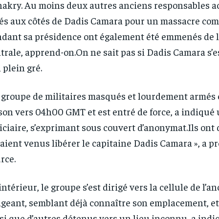
akry. Au moins deux autres anciens responsables a
és aux côtés de Dadis Camara pour un massacre co
dant sa présidence ont également été emmenés de l
trale, apprend-on.On ne sait pas si Dadis Camara s’
 plein gré.
groupe de militaires masqués et lourdement armés es
son vers 04h00 GMT et est entré de force, a indiqué
RECOMMENDED
RECOMMENDED
iciaire, s’exprimant sous couvert d’anonymat.Ils ont 
taient venus libérer le capitaine Dadis Camara », a pr
1-YEAR
1-YEAR
rce.
/ year
/ year
By agr
By agr
s and you
s and you
every m
every m
tly.
tly.
’intérieur, le groupe s’est dirigé vers la cellule de l’a
Pay now and you get access to exclusive
Pay now and you get access to exclusive
opt o
opt o
news and articles for a whole year.
news and articles for a whole year.
igeant, semblant déjà connaître son emplacement, e
si que d’autres détenus vers un lieu inconnu, a indi