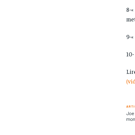
8-«
met
9-«
10-
Lir
(vi
ARTI
Joe 
mont