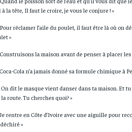
 Quand le poisson sort de l’eau et qu’il vous dit que 
 à la tête, Il faut le croire, je vous le conjure ! »
 Pour réclamer l’aile du poulet, il faut être là où on d
let »
RECOMMENDED
RECOMMENDED
1-YEAR
1-YEAR
 Construisons la maison avant de penser à placer les
/ year
/ year
By agr
By agr
s and you
s and you
every m
every m
 Coca-Cola n’a jamais donné sa formule chimique à P
tly.
tly.
Pay now and you get access to exclusive
Pay now and you get access to exclusive
opt o
opt o
news and articles for a whole year.
news and articles for a whole year.
« On dit le masque vient danser dans ta maison. Et tu
 la route. Tu cherches quoi? »
 Je rentre en Côte d’Ivoire avec une aiguille pour rec
 déchiré »