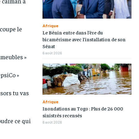
le caïman a
Afrique
écoupe le
Le Bénin entre dans l’ère du
bicamérisme avec l’installation de son
Sénat
1-MONTH
1-MONTH
6 août 2026
 meubles »
/ month
/ month
eeing to this tier, you are billed
eeing to this tier, you are billed
onth after the first one until you
onth after the first one until you
epsiCo »
ut of the monthly subscription.
ut of the monthly subscription.
 sors tu vas
Afrique
Inondations au Togo : Plus de 26 000
sinistrés recensés
oudre ce qui
6 août 2026