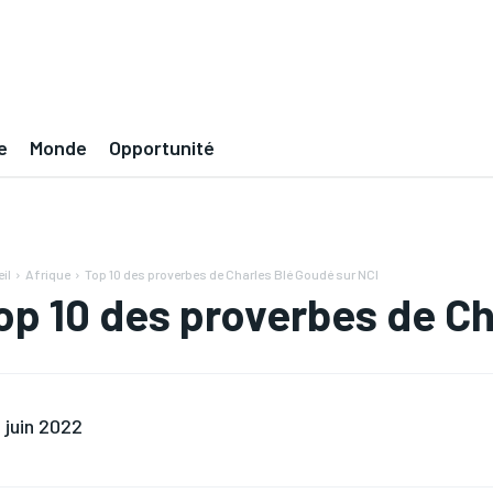
e
Monde
Opportunité
il
Afrique
Top 10 des proverbes de Charles Blé Goudé sur NCI
op 10 des proverbes de Ch
 juin 2022