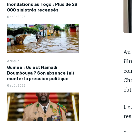
Inondations au Togo : Plus de 26
000 sinistrés recensés
6 août 2026
Au 
ill
Afrique
Guinée : Où est Mamadi
com
Doumbouya ? Son absence fait
monter la pression politique
Cha
6 août 2026
obt
1-«
res