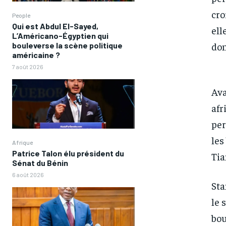
cro
People
Qui est Abdul El-Sayed,
ell
L’Américano-Égyptien qui
don
bouleverse la scène politique
américaine ?
7 août 2026
Ava
afr
per
les
Afrique
Patrice Talon élu président du
Tia
Sénat du Bénin
6 août 2026
FOREVER
FOREVER
Sta
/ forever
/ forever
le 
Sign up with just an email addres
Sign up with just an email addres
bou
get access to this tier instan
get access to this tier instan