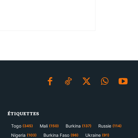
ÉTIQUETTES
Togo
Mali
Burkina
Russie
(345)
(150)
(137)
(114)
Nigeria
Burkina Faso
Ukraine
(103)
(96)
(91)