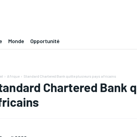
e
Monde
Opportunité
il
Afrique
Standard Chartered Bank quitte plusieurs pays africains
tandard Chartered Bank qu
fricains