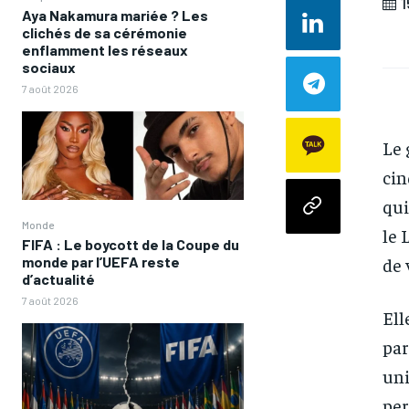
1
Aya Nakamura mariée ? Les
clichés de sa cérémonie
enflamment les réseaux
sociaux
7 août 2026
Le 
cin
qui
Monde
le 
FIFA : Le boycott de la Coupe du
de 
monde par l’UEFA reste
d’actualité
7 août 2026
Ell
par
uni
per