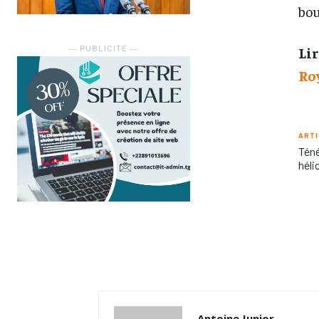
bou
― PUBLICITE ―
Lir
Ro
ARTI
Tén
héli
Antoine Junior