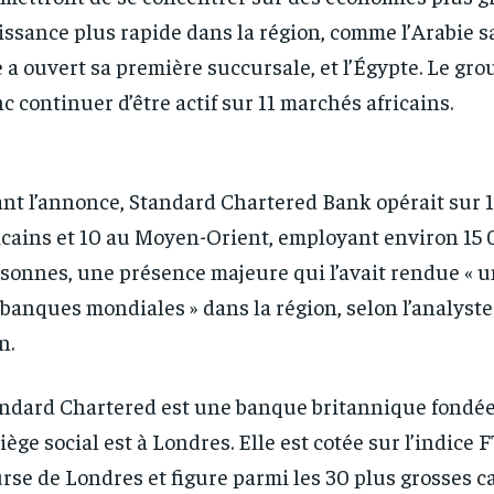
issance plus rapide dans la région, comme l’Arabie 
e a ouvert sa première succursale, et l’Égypte. Le gro
c continuer d’être actif sur 11 marchés africains.
nt l’annonce, Standard Chartered Bank opérait sur 
icains et 10 au Moyen-Orient, employant environ 15
sonnes, une présence majeure qui l’avait rendue « 
 banques mondiales » dans la région, selon l’analyste 
n.
RECOMMENDED
RECOMMENDED
1-YEAR
1-YEAR
ndard Chartered est une banque britannique fondée 
siège social est à Londres. Elle est cotée sur l’indice 
/ year
/ year
By agr
By agr
s and you
s and you
every m
every m
rse de Londres et figure parmi les 30 plus grosses c
tly.
tly.
Pay now and you get access to exclusive
Pay now and you get access to exclusive
opt o
opt o
news and articles for a whole year.
news and articles for a whole year.