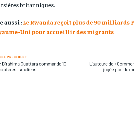
rsières britanniques.
e aussi :
Le Rwanda reçoit plus de 90 milliards F
yaume-Uni pour accueillir des migrants
CLE PRÉCÉDENT
é Birahima Ouattara commande 10
L’auteure de «Commen
coptères israéliens
jugée pour le m