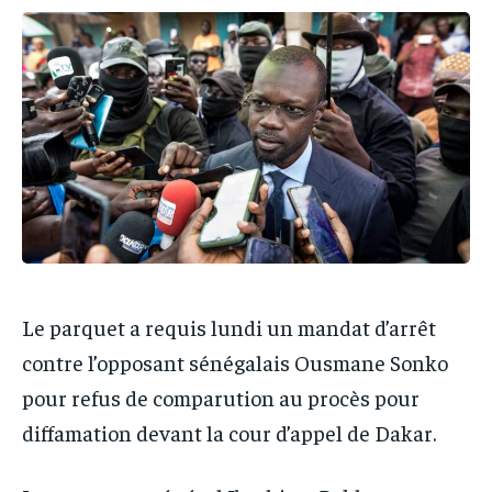
IT-ADMIN
IT-ADMIN
IT-ADMIN
IT-ADMIN
TOGOREPORT
TOGOREPORT
TOGOREPORT
TOGOREPORT
L’INTEGRAL
L’INTEGRAL
L’INTEGRAL
L’INTEGRAL
TOGOREGARD
TOGOREGARD
TOGOREGARD
TOGOREGARD
LOMEBOUGEINFO
LOMEBOUGEINFO
LOMEBOUGEINFO
LOMEBOUGEINFO
NOUVELLE D’AFRIQUE
NOUVELLE D’AFRIQUE
NOUVELLE D’AFRIQUE
NOUVELLE D’AFRIQUE
LEDEFENSEURINFO
LEDEFENSEURINFO
LEDEFENSEURINFO
LEDEFENSEURINFO
228FOOT
228FOOT
Le parquet a requis lundi un mandat d’arrêt
228FOOT
228FOOT
ACTU LOMÉ
ACTU LOMÉ
contre l’opposant sénégalais Ousmane Sonko
ACTU LOMÉ
ACTU LOMÉ
pour refus de comparution au procès pour
diffamation devant la cour d’appel de Dakar.