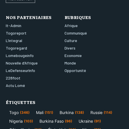
NOS PARTENIAIRES
RUBRIQUES
It-Admin
Afrique
Togoreport
Communiqué
L’integral
Culture
Togoregard
Divers
Lomebougeinfo
Economie
Nouvelle d’Afrique
Monde
LeDefenseurInfo
Opportunité
228foot
Actu Lomé
ÉTIQUETTES
Togo
Mali
Burkina
Russie
(346)
(151)
(138)
(114)
Nigeria
Burkina Faso
Ukraine
(103)
(96)
(91)