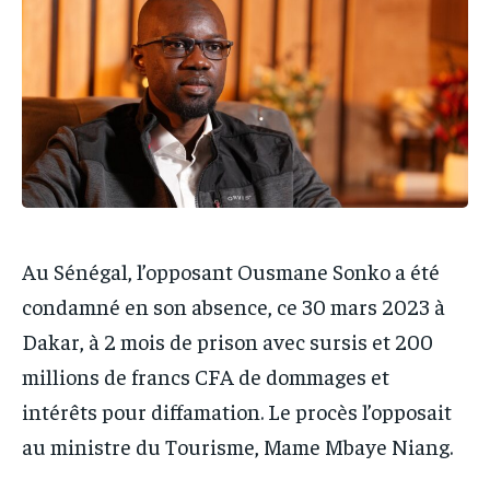
IT-ADMIN
IT-ADMIN
TOGOREPORT
TOGOREPORT
TOGOREPORT
TOGOREPORT
L’INTEGRAL
L’INTEGRAL
L’INTEGRAL
L’INTEGRAL
TOGOREGARD
TOGOREGARD
TOGOREGARD
TOGOREGARD
LOMEBOUGEINFO
LOMEBOUGEINFO
LOMEBOUGEINFO
LOMEBOUGEINFO
NOUVELLE D’AFRIQUE
NOUVELLE D’AFRIQUE
NOUVELLE D’AFRIQUE
NOUVELLE D’AFRIQUE
LEDEFENSEURINFO
LEDEFENSEURINFO
LEDEFENSEURINFO
LEDEFENSEURINFO
Au Sénégal, l’opposant Ousmane Sonko a été
228FOOT
228FOOT
228FOOT
228FOOT
condamné en son absence, ce 30 mars 2023 à
ACTU LOMÉ
ACTU LOMÉ
Dakar, à 2 mois de prison avec sursis et 200
ACTU LOMÉ
ACTU LOMÉ
millions de francs CFA de dommages et
intérêts pour diffamation. Le procès l’opposait
au ministre du Tourisme, Mame Mbaye Niang.