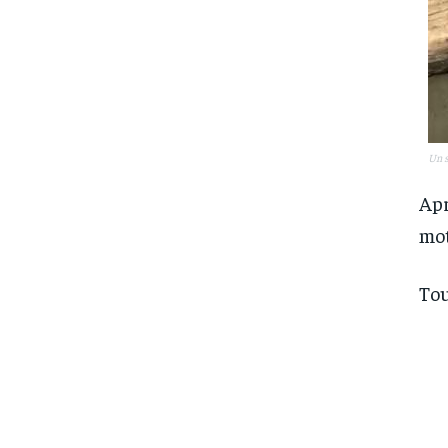
Un s
Apr
mot
Tou