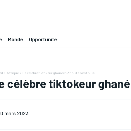
e
Monde
Opportunité
il
Afrique
Le célèbre tiktokeur ghanéen Ahoufe n'est plus
e célèbre tiktokeur ghané
0 mars 2023