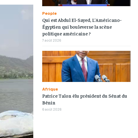
People
Qui est Abdul El-Sayed, L’Américano-
Égyptien qui bouleverse la scène
politique américaine ?
7 août 2026
1-MONTH
1-MONTH
Afrique
/ month
/ month
Patrice Talon élu président du Sénat du
eeing to this tier, you are billed
eeing to this tier, you are billed
Bénin
onth after the first one until you
onth after the first one until you
ut of the monthly subscription.
ut of the monthly subscription.
6 août 2026