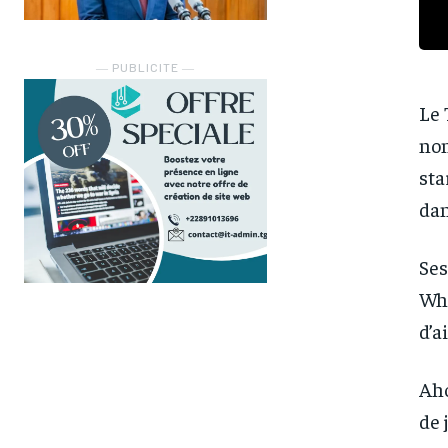
― PUBLICITE ―
Le 
non
sta
dan
Ses
Wha
d’a
Aho
de 