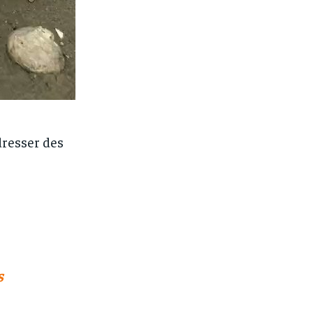
dresser des
s