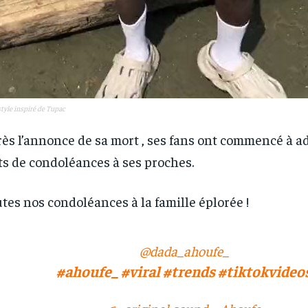
tyle inspiré de Tupac
ès l’annonce de sa mort , ses fans ont commencé à a
s de condoléances à ses proches.
tes nos condoléances à la famille éplorée !
@dada_ahoufe_
#ahoufe_
#viral
#trends
#tiktokvideo