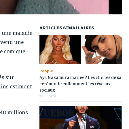
ARTICLES SIMAILAIRES
e une maladie
devenu une
ure comique
People
és sur
Aya Nakamura mariée ? Les clichés de sa
cérémonie enflamment les réseaux
ains estiment
sociaux
7 août 2026
 40 millions