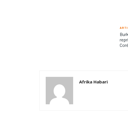
ARTI
Burk
repr
Coré
Afrika Habari