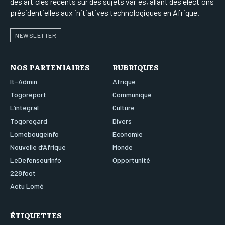
des articles récents sur des sujets variés, allant des élections
présidentielles aux initiatives technologiques en Afrique.
NEWSLETTER
NOS PARTENIAIRES
RUBRIQUES
It-Admin
Afrique
Togoreport
Communiqué
L’integral
Culture
Togoregard
Divers
Lomebougeinfo
Economie
Nouvelle d’Afrique
Monde
LeDefenseurInfo
Opportunité
228foot
Actu Lomé
ÉTIQUETTES