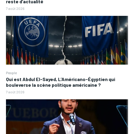
reste d’actualité
7 août 2026
People
Qui est Abdul El-Sayed, L’Américano-Égyptien qui
bouleverse la scène politique américaine ?
7 août 2026