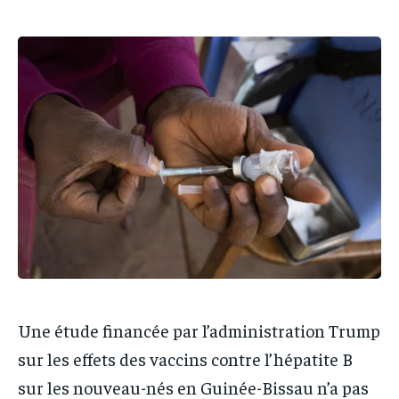
PARTENAIRES
PARTENAIRES
IT-ADMIN
IT-ADMIN
IT-ADMIN
IT-ADMIN
TOGOREPORT
TOGOREPORT
TOGOREPORT
TOGOREPORT
L’INTEGRAL
L’INTEGRAL
L’INTEGRAL
L’INTEGRAL
TOGOREGARD
TOGOREGARD
TOGOREGARD
TOGOREGARD
LOMEBOUGEINFO
LOMEBOUGEINFO
LOMEBOUGEINFO
LOMEBOUGEINFO
NOUVELLE D’AFRIQUE
NOUVELLE D’AFRIQUE
NOUVELLE D’AFRIQUE
NOUVELLE D’AFRIQUE
LEDEFENSEURINFO
LEDEFENSEURINFO
LEDEFENSEURINFO
LEDEFENSEURINFO
228FOOT
228FOOT
228FOOT
228FOOT
ACTU LOMÉ
ACTU LOMÉ
ACTU LOMÉ
ACTU LOMÉ
Une étude financée par l’administration Trump
sur les effets des vaccins contre l’hépatite B
sur les nouveau-nés en Guinée-Bissau n’a pas