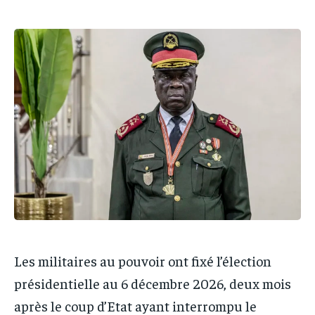
IT-ADMIN
IT-ADMIN
TOGOREPORT
TOGOREPORT
TOGOREPORT
TOGOREPORT
L’INTEGRAL
L’INTEGRAL
L’INTEGRAL
L’INTEGRAL
TOGOREGARD
TOGOREGARD
TOGOREGARD
TOGOREGARD
LOMEBOUGEINFO
LOMEBOUGEINFO
LOMEBOUGEINFO
LOMEBOUGEINFO
NOUVELLE D’AFRIQUE
NOUVELLE D’AFRIQUE
NOUVELLE D’AFRIQUE
NOUVELLE D’AFRIQUE
LEDEFENSEURINFO
LEDEFENSEURINFO
LEDEFENSEURINFO
LEDEFENSEURINFO
228FOOT
228FOOT
228FOOT
228FOOT
ACTU LOMÉ
ACTU LOMÉ
ACTU LOMÉ
ACTU LOMÉ
Les militaires au pouvoir ont fixé l’élection
présidentielle au 6 décembre 2026, deux mois
après le coup d’Etat ayant interrompu le