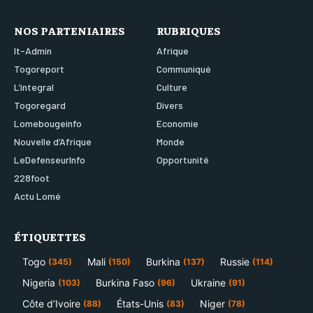
NOS PARTENIAIRES
RUBRIQUES
It-Admin
Afrique
Togoreport
Communiqué
L’integral
Culture
Togoregard
Divers
Lomebougeinfo
Economie
Nouvelle d’Afrique
Monde
LeDefenseurInfo
Opportunité
228foot
Actu Lomé
ÉTIQUETTES
Togo
Mali
Burkina
Russie
(345)
(150)
(137)
(114)
Nigeria
Burkina Faso
Ukraine
(103)
(96)
(91)
Côte d’Ivoire
États-Unis
Niger
(88)
(83)
(78)