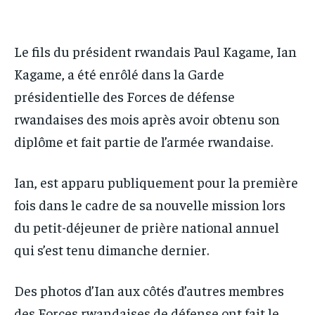
IT-ADMIN
IT-ADMIN
IT-ADMIN
IT-ADMIN
TOGOREPORT
TOGOREPORT
Le fils du président rwandais Paul Kagame, Ian
TOGOREPORT
TOGOREPORT
L’INTEGRAL
L’INTEGRAL
Kagame, a été enrôlé dans la Garde
L’INTEGRAL
L’INTEGRAL
TOGOREGARD
TOGOREGARD
présidentielle des Forces de défense
TOGOREGARD
TOGOREGARD
LOMEBOUGEINFO
LOMEBOUGEINFO
rwandaises des mois après avoir obtenu son
LOMEBOUGEINFO
LOMEBOUGEINFO
diplôme et fait partie de l’armée rwandaise.
NOUVELLE D’AFRIQUE
NOUVELLE D’AFRIQUE
NOUVELLE D’AFRIQUE
NOUVELLE D’AFRIQUE
LEDEFENSEURINFO
LEDEFENSEURINFO
Ian, est apparu publiquement pour la première
LEDEFENSEURINFO
LEDEFENSEURINFO
228FOOT
228FOOT
fois dans le cadre de sa nouvelle mission lors
228FOOT
228FOOT
ACTU LOMÉ
ACTU LOMÉ
du petit-déjeuner de prière national annuel
ACTU LOMÉ
ACTU LOMÉ
qui s’est tenu dimanche dernier.
Des photos d’Ian aux côtés d’autres membres
des Forces rwandaises de défense ont fait le