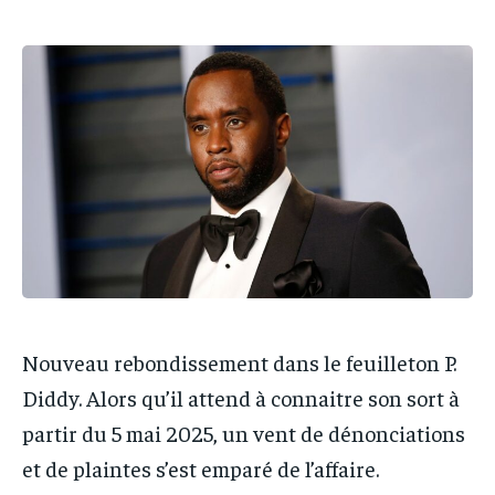
IT-ADMIN
IT-ADMIN
IT-ADMIN
IT-ADMIN
TOGOREPORT
TOGOREPORT
TOGOREPORT
TOGOREPORT
L’INTEGRAL
L’INTEGRAL
L’INTEGRAL
L’INTEGRAL
TOGOREGARD
TOGOREGARD
TOGOREGARD
TOGOREGARD
LOMEBOUGEINFO
LOMEBOUGEINFO
LOMEBOUGEINFO
LOMEBOUGEINFO
NOUVELLE D’AFRIQUE
NOUVELLE D’AFRIQUE
NOUVELLE D’AFRIQUE
NOUVELLE D’AFRIQUE
LEDEFENSEURINFO
LEDEFENSEURINFO
LEDEFENSEURINFO
LEDEFENSEURINFO
228FOOT
228FOOT
228FOOT
228FOOT
ACTU LOMÉ
ACTU LOMÉ
Nouveau rebondissement dans le feuilleton P.
ACTU LOMÉ
ACTU LOMÉ
Diddy. Alors qu’il attend à connaitre son sort à
partir du 5 mai 2025, un vent de dénonciations
et de plaintes s’est emparé de l’affaire.