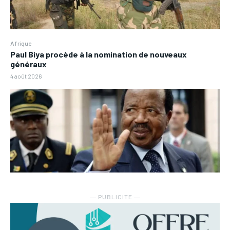
Afrique
Paul Biya procède à la nomination de nouveaux
généraux
4 août 2026
― PUBLICITE ―