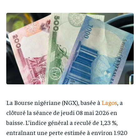
IT-ADMIN
IT-ADMIN
IT-ADMIN
IT-ADMIN
TOGOREPORT
TOGOREPORT
TOGOREPORT
TOGOREPORT
L’INTEGRAL
L’INTEGRAL
L’INTEGRAL
L’INTEGRAL
TOGOREGARD
TOGOREGARD
TOGOREGARD
TOGOREGARD
LOMEBOUGEINFO
LOMEBOUGEINFO
LOMEBOUGEINFO
LOMEBOUGEINFO
NOUVELLE D’AFRIQUE
NOUVELLE D’AFRIQUE
NOUVELLE D’AFRIQUE
NOUVELLE D’AFRIQUE
LEDEFENSEURINFO
LEDEFENSEURINFO
LEDEFENSEURINFO
LEDEFENSEURINFO
228FOOT
228FOOT
228FOOT
228FOOT
ACTU LOMÉ
ACTU LOMÉ
La Bourse nigériane (NGX), basée à
Lagos
, a
ACTU LOMÉ
ACTU LOMÉ
clôturé la séance de jeudi 08 mai 2026 en
baisse. L’indice général a reculé de 1,23 %,
entraînant une perte estimée à environ 1.920