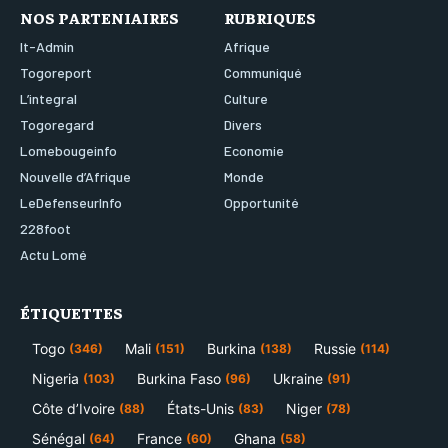
NOS PARTENIAIRES
RUBRIQUES
It-Admin
Afrique
Togoreport
Communiqué
L’integral
Culture
Togoregard
Divers
Lomebougeinfo
Economie
Nouvelle d’Afrique
Monde
LeDefenseurInfo
Opportunité
228foot
Actu Lomé
ÉTIQUETTES
Togo
Mali
Burkina
Russie
(346)
(151)
(138)
(114)
Nigeria
Burkina Faso
Ukraine
(103)
(96)
(91)
Côte d’Ivoire
États-Unis
Niger
(88)
(83)
(78)
Sénégal
France
Ghana
(64)
(60)
(58)