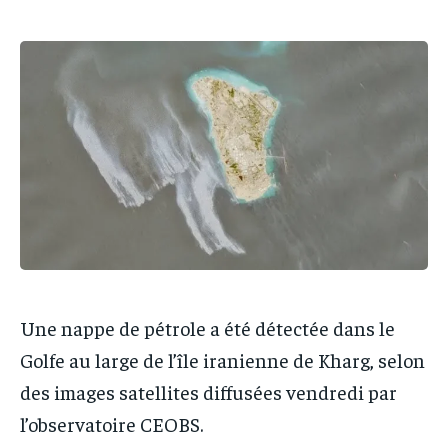
IT-ADMIN
IT-ADMIN
TOGOREPORT
TOGOREPORT
TOGOREPORT
TOGOREPORT
L’INTEGRAL
L’INTEGRAL
L’INTEGRAL
L’INTEGRAL
TOGOREGARD
TOGOREGARD
TOGOREGARD
TOGOREGARD
LOMEBOUGEINFO
LOMEBOUGEINFO
LOMEBOUGEINFO
LOMEBOUGEINFO
NOUVELLE D’AFRIQUE
NOUVELLE D’AFRIQUE
NOUVELLE D’AFRIQUE
NOUVELLE D’AFRIQUE
LEDEFENSEURINFO
LEDEFENSEURINFO
LEDEFENSEURINFO
LEDEFENSEURINFO
228FOOT
228FOOT
228FOOT
228FOOT
ACTU LOMÉ
ACTU LOMÉ
ACTU LOMÉ
ACTU LOMÉ
Une nappe de pétrole a été détectée dans le
Golfe au large de l’île iranienne de Kharg, selon
des images satellites diffusées vendredi par
l’observatoire CEOBS.