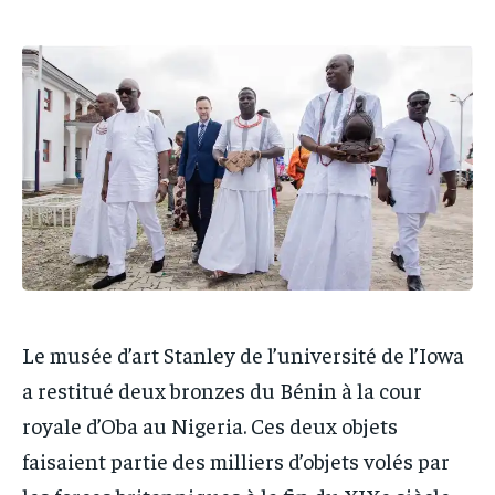
PARTENAIRES
PARTENAIRES
IT-ADMIN
IT-ADMIN
IT-ADMIN
IT-ADMIN
TOGOREPORT
TOGOREPORT
TOGOREPORT
TOGOREPORT
L’INTEGRAL
L’INTEGRAL
L’INTEGRAL
L’INTEGRAL
TOGOREGARD
TOGOREGARD
TOGOREGARD
TOGOREGARD
LOMEBOUGEINFO
LOMEBOUGEINFO
LOMEBOUGEINFO
LOMEBOUGEINFO
NOUVELLE D’AFRIQUE
NOUVELLE D’AFRIQUE
NOUVELLE D’AFRIQUE
NOUVELLE D’AFRIQUE
LEDEFENSEURINFO
LEDEFENSEURINFO
LEDEFENSEURINFO
LEDEFENSEURINFO
228FOOT
228FOOT
Le musée d’art Stanley de l’université de l’Iowa
228FOOT
228FOOT
ACTU LOMÉ
ACTU LOMÉ
a restitué deux bronzes du Bénin à la cour
ACTU LOMÉ
ACTU LOMÉ
royale d’Oba au Nigeria. Ces deux objets
faisaient partie des milliers d’objets volés par