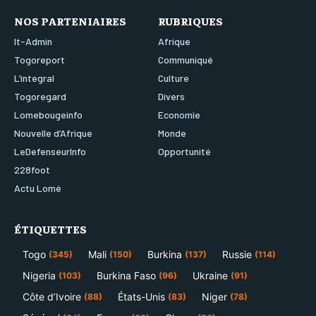
NOS PARTENIAIRES
RUBRIQUES
It-Admin
Afrique
Togoreport
Communiqué
L’integral
Culture
Togoregard
Divers
Lomebougeinfo
Economie
Nouvelle d’Afrique
Monde
LeDefenseurInfo
Opportunité
228foot
Actu Lomé
ÉTIQUETTES
Togo
Mali
Burkina
Russie
(345)
(150)
(137)
(114)
Nigeria
Burkina Faso
Ukraine
(103)
(96)
(91)
Côte d’Ivoire
États-Unis
Niger
(88)
(83)
(78)