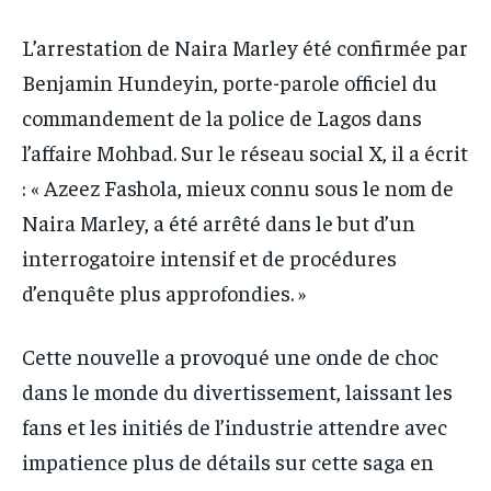
PARTENAIRES
PARTENAIRES
L’arrestation de Naira Marley été confirmée par
IT-ADMIN
IT-ADMIN
IT-ADMIN
IT-ADMIN
Benjamin Hundeyin, porte-parole officiel du
TOGOREPORT
TOGOREPORT
TOGOREPORT
TOGOREPORT
commandement de la police de Lagos dans
L’INTEGRAL
L’INTEGRAL
l’affaire Mohbad. Sur le réseau social X, il a écrit
L’INTEGRAL
L’INTEGRAL
TOGOREGARD
TOGOREGARD
: « Azeez Fashola, mieux connu sous le nom de
TOGOREGARD
TOGOREGARD
LOMEBOUGEINFO
LOMEBOUGEINFO
Naira Marley, a été arrêté dans le but d’un
LOMEBOUGEINFO
LOMEBOUGEINFO
interrogatoire intensif et de procédures
NOUVELLE D’AFRIQUE
NOUVELLE D’AFRIQUE
NOUVELLE D’AFRIQUE
NOUVELLE D’AFRIQUE
d’enquête plus approfondies. »
LEDEFENSEURINFO
LEDEFENSEURINFO
LEDEFENSEURINFO
LEDEFENSEURINFO
228FOOT
228FOOT
Cette nouvelle a provoqué une onde de choc
228FOOT
228FOOT
ACTU LOMÉ
ACTU LOMÉ
dans le monde du divertissement, laissant les
ACTU LOMÉ
ACTU LOMÉ
fans et les initiés de l’industrie attendre avec
impatience plus de détails sur cette saga en