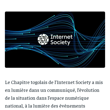
PARTENAIRES
PARTENAIRES
PARTENAIRES
PARTENAIRES
IT-ADMIN
IT-ADMIN
IT-ADMIN
IT-ADMIN
TOGOREPORT
TOGOREPORT
TOGOREPORT
TOGOREPORT
L’INTEGRAL
L’INTEGRAL
L’INTEGRAL
L’INTEGRAL
TOGOREGARD
TOGOREGARD
TOGOREGARD
TOGOREGARD
LOMEBOUGEINFO
LOMEBOUGEINFO
LOMEBOUGEINFO
LOMEBOUGEINFO
NOUVELLE D’AFRIQUE
NOUVELLE D’AFRIQUE
NOUVELLE D’AFRIQUE
NOUVELLE D’AFRIQUE
LEDEFENSEURINFO
LEDEFENSEURINFO
LEDEFENSEURINFO
LEDEFENSEURINFO
228FOOT
228FOOT
Le Chapitre togolais de l’Internet Society a mis
228FOOT
228FOOT
ACTU LOMÉ
ACTU LOMÉ
en lumière dans un communiqué, l’évolution
ACTU LOMÉ
ACTU LOMÉ
de la situation dans l’espace numérique
national, à la lumière des événements