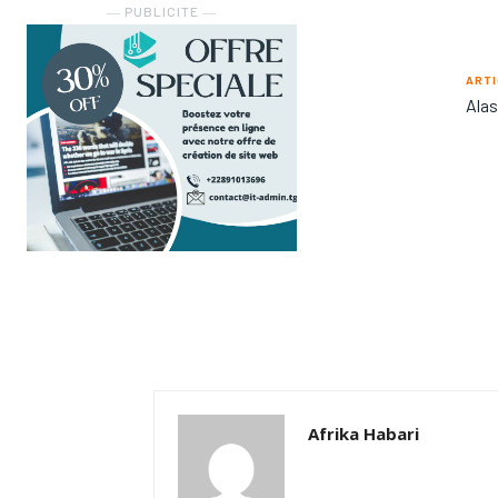
― PUBLICITE ―
ARTI
Alas
Afrika Habari