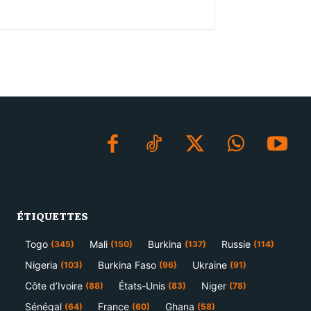
ÉTIQUETTES
Togo
Mali
Burkina
Russie
(345)
(150)
(137)
(114)
Nigeria
Burkina Faso
Ukraine
(103)
(96)
(91)
Côte d’Ivoire
États-Unis
Niger
(88)
(83)
(78)
Sénégal
France
Ghana
(64)
(60)
(58)