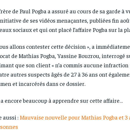
frère de Paul Pogba a assuré au cours de sa garde à vu
’initiative de ses vidéos menaçantes, publiées fin aoû
eaux sociaux et qui ont placé l’affaire Pogba sur la p
ous allons contester cette décision », a immédiateme
vocat de Mathias Pogba, Yassine Bouzrou, interrogé 
imant que son client « n’a commis aucune infraction 
tre autres suspects âgés de 27 à 36 ans ont égaleme
RECOMMENDED
RECOMMENDED
men et incarcérés dans ce dossier.
1-YEAR
1-YEAR
y a encore beaucoup à apprendre sur cette affaire…
/ year
/ year
By agr
By agr
s and you
s and you
every m
every m
e aussi :
Mauvaise nouvelle pour Mathias Pogba et 3 
tly.
tly.
Pay now and you get access to exclusive
Pay now and you get access to exclusive
opt o
opt o
news and articles for a whole year.
news and articles for a whole year.
rsonnes