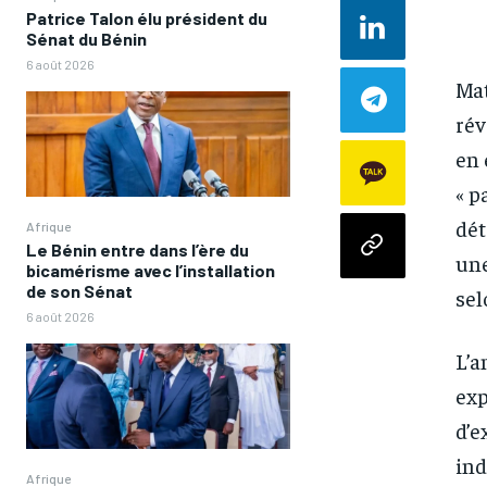
Patrice Talon élu président du
Sénat du Bénin
6 août 2026
Mat
rév
en 
« p
dét
Afrique
Le Bénin entre dans l’ère du
une
bicamérisme avec l’installation
de son Sénat
sel
6 août 2026
L’a
exp
d’e
ind
Afrique