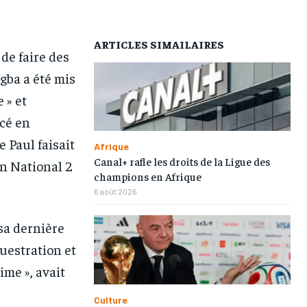
AFRIQUE
AFRIQUE
AFRIQUE
AFRIQUE
COMMUNIQUÉ
COMMUNIQUÉ
COMMUNIQUÉ
COMMUNIQUÉ
ARTICLES SIMAILAIRES
 de faire des
CULTURE
CULTURE
CULTURE
CULTURE
ogba a été mis
DIVERS
DIVERS
DIVERS
DIVERS
 » et
ECONOMIE
ECONOMIE
ECONOMIE
ECONOMIE
acé en
MONDE
MONDE
MONDE
MONDE
e Paul faisait
Afrique
Canal+ rafle les droits de la Ligue des
en National 2
OPPORTUNITÉ
OPPORTUNITÉ
OPPORTUNITÉ
OPPORTUNITÉ
champions en Afrique
6 août 2026
PARTENAIRES
PARTENAIRES
PARTENAIRES
PARTENAIRES
 sa dernière
IT-ADMIN
IT-ADMIN
IT-ADMIN
IT-ADMIN
questration et
TOGOREPORT
TOGOREPORT
TOGOREPORT
TOGOREPORT
ime », avait
L’INTEGRAL
L’INTEGRAL
L’INTEGRAL
L’INTEGRAL
Culture