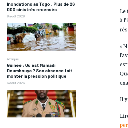
Inondations au Togo : Plus de 26
000 sinistrés recensés
Le 
6 août 2026
à l
rés
« N
l’a
Afrique
est
Guinée : Où est Mamadi
Doumbouya ? Son absence fait
Qua
monter la pression politique
exa
6 août 2026
FOREVER
FOREVER
Il 
/ forever
/ forever
Sign up with just an email addres
Sign up with just an email addres
Lir
get access to this tier instan
get access to this tier instan
pe