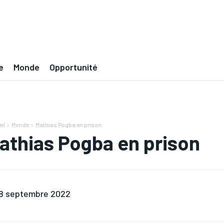
e
Monde
Opportunité
il
Monde
Mathias Pogba en prison
athias Pogba en prison
8 septembre 2022