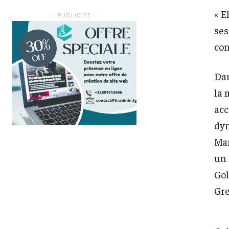
« E
― PUBLICITE ―
ses
con
Dam
la 
acc
dyn
FOREVER
FOREVER
Mar
/ forever
/ forever
un 
Sign up with just an email addres
Sign up with just an email addres
get access to this tier instan
get access to this tier instan
Gol
Gre