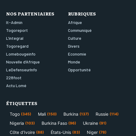
NOS PARTENIAIRES
RUBRIQUES
It-Admin
Afrique
Togoreport
Communiqué
L’integral
Culture
Togoregard
Divers
Lomebougeinfo
Economie
Nouvelle d’Afrique
Monde
LeDefenseurInfo
Opportunité
228foot
Actu Lomé
ÉTIQUETTES
Togo
Mali
Burkina
Russie
(345)
(150)
(137)
(114)
Nigeria
Burkina Faso
Ukraine
(103)
(96)
(91)
Côte d’Ivoire
États-Unis
Niger
(88)
(83)
(78)