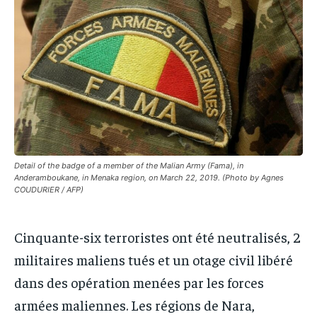
IT-ADMIN
IT-ADMIN
IT-ADMIN
IT-ADMIN
TOGOREPORT
TOGOREPORT
TOGOREPORT
TOGOREPORT
L’INTEGRAL
L’INTEGRAL
L’INTEGRAL
L’INTEGRAL
TOGOREGARD
TOGOREGARD
TOGOREGARD
TOGOREGARD
LOMEBOUGEINFO
LOMEBOUGEINFO
LOMEBOUGEINFO
LOMEBOUGEINFO
NOUVELLE D’AFRIQUE
NOUVELLE D’AFRIQUE
NOUVELLE D’AFRIQUE
NOUVELLE D’AFRIQUE
LEDEFENSEURINFO
LEDEFENSEURINFO
Detail of the badge of a member of the Malian Army (Fama), in
Anderamboukane, in Menaka region, on March 22, 2019. (Photo by Agnes
LEDEFENSEURINFO
LEDEFENSEURINFO
COUDURIER / AFP)
228FOOT
228FOOT
228FOOT
228FOOT
ACTU LOMÉ
ACTU LOMÉ
Cinquante-six terroristes ont été neutralisés, 2
ACTU LOMÉ
ACTU LOMÉ
militaires maliens tués et un otage civil libéré
dans des opération menées par les forces
armées maliennes. Les régions de Nara,