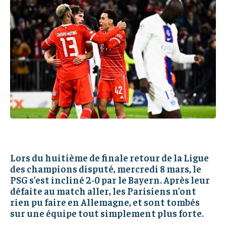
IT-ADMIN
IT-ADMIN
IT-ADMIN
IT-ADMIN
TOGOREPORT
TOGOREPORT
TOGOREPORT
TOGOREPORT
L’INTEGRAL
L’INTEGRAL
L’INTEGRAL
L’INTEGRAL
TOGOREGARD
TOGOREGARD
TOGOREGARD
TOGOREGARD
LOMEBOUGEINFO
LOMEBOUGEINFO
LOMEBOUGEINFO
LOMEBOUGEINFO
NOUVELLE D’AFRIQUE
NOUVELLE D’AFRIQUE
NOUVELLE D’AFRIQUE
NOUVELLE D’AFRIQUE
LEDEFENSEURINFO
LEDEFENSEURINFO
LEDEFENSEURINFO
LEDEFENSEURINFO
228FOOT
228FOOT
228FOOT
228FOOT
ACTU LOMÉ
ACTU LOMÉ
Lors du huitième de finale retour de la Ligue
ACTU LOMÉ
ACTU LOMÉ
des champions disputé, mercredi 8 mars, le
PSG s’est incliné 2-0 par le Bayern. Après leur
défaite au match aller, les Parisiens n’ont
rien pu faire en Allemagne, et sont tombés
sur une équipe tout simplement plus forte.