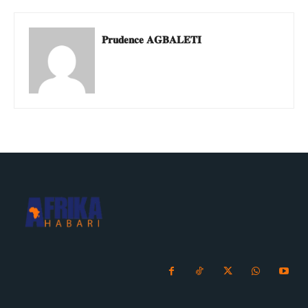
𝐏𝐫𝐮𝐝𝐞𝐧𝐜𝐞 𝐀𝐆𝐁𝐀𝐋𝐄𝐓𝐈