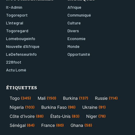
It-Admin
Afrique
Togoreport
Communiqué
L’integral
Culture
Togoregard
Divers
Lomebougeinfo
Economie
Nouvelle d’Afrique
Monde
LeDefenseurInfo
Opportunité
228foot
Actu Lomé
ÉTIQUETTES
Togo
Mali
Burkina
Russie
(345)
(150)
(137)
(114)
Nigeria
Burkina Faso
Ukraine
(103)
(96)
(91)
Côte d’Ivoire
États-Unis
Niger
(88)
(83)
(78)
Sénégal
France
Ghana
(64)
(60)
(58)