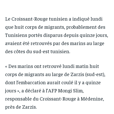
IT-ADMIN
IT-ADMIN
IT-ADMIN
IT-ADMIN
TOGOREPORT
TOGOREPORT
TOGOREPORT
TOGOREPORT
Le Croissant-Rouge tunisien a indiqué lundi
L’INTEGRAL
L’INTEGRAL
que huit corps de migrants, probablement des
L’INTEGRAL
L’INTEGRAL
TOGOREGARD
TOGOREGARD
Tunisiens portés disparus depuis quinze jours,
TOGOREGARD
TOGOREGARD
LOMEBOUGEINFO
LOMEBOUGEINFO
avaient été retrouvés par des marins au large
LOMEBOUGEINFO
LOMEBOUGEINFO
NOUVELLE D’AFRIQUE
NOUVELLE D’AFRIQUE
des côtes du sud-est tunisien.
NOUVELLE D’AFRIQUE
NOUVELLE D’AFRIQUE
LEDEFENSEURINFO
LEDEFENSEURINFO
« Des marins ont retrouvé lundi matin huit
LEDEFENSEURINFO
LEDEFENSEURINFO
228FOOT
228FOOT
corps de migrants au large de Zarzis (sud-est),
228FOOT
228FOOT
ACTU LOMÉ
ACTU LOMÉ
dont l’embarcation aurait coulé il y a quinze
ACTU LOMÉ
ACTU LOMÉ
jours », a déclaré à l’AFP Mongi Slim,
responsable du Croissant-Rouge à Médenine,
près de Zarzis.