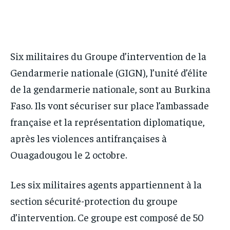
IT-ADMIN
IT-ADMIN
TOGOREPORT
TOGOREPORT
TOGOREPORT
TOGOREPORT
L’INTEGRAL
L’INTEGRAL
L’INTEGRAL
L’INTEGRAL
Six militaires du Groupe d’intervention de la
TOGOREGARD
TOGOREGARD
TOGOREGARD
TOGOREGARD
Gendarmerie nationale (GIGN), l’unité d’élite
LOMEBOUGEINFO
LOMEBOUGEINFO
LOMEBOUGEINFO
LOMEBOUGEINFO
de la gendarmerie nationale, sont au Burkina
NOUVELLE D’AFRIQUE
NOUVELLE D’AFRIQUE
Faso. Ils vont sécuriser sur place l’ambassade
NOUVELLE D’AFRIQUE
NOUVELLE D’AFRIQUE
LEDEFENSEURINFO
LEDEFENSEURINFO
française et la représentation diplomatique,
LEDEFENSEURINFO
LEDEFENSEURINFO
228FOOT
228FOOT
après les violences antifrançaises à
228FOOT
228FOOT
ACTU LOMÉ
ACTU LOMÉ
Ouagadougou le 2 octobre.
ACTU LOMÉ
ACTU LOMÉ
Les six militaires agents appartiennent à la
section sécurité-protection du groupe
d’intervention. Ce groupe est composé de 50