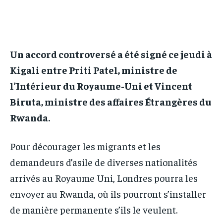
IT-ADMIN
IT-ADMIN
IT-ADMIN
IT-ADMIN
TOGOREPORT
TOGOREPORT
TOGOREPORT
TOGOREPORT
L’INTEGRAL
L’INTEGRAL
Un accord controversé a été signé ce jeudi à
L’INTEGRAL
L’INTEGRAL
TOGOREGARD
TOGOREGARD
Kigali entre Priti Patel, ministre de
TOGOREGARD
TOGOREGARD
LOMEBOUGEINFO
LOMEBOUGEINFO
l’Intérieur du Royaume-Uni et Vincent
LOMEBOUGEINFO
LOMEBOUGEINFO
Biruta, ministre des affaires Étrangères du
NOUVELLE D’AFRIQUE
NOUVELLE D’AFRIQUE
NOUVELLE D’AFRIQUE
NOUVELLE D’AFRIQUE
Rwanda.
LEDEFENSEURINFO
LEDEFENSEURINFO
LEDEFENSEURINFO
LEDEFENSEURINFO
228FOOT
228FOOT
Pour décourager les migrants et les
228FOOT
228FOOT
ACTU LOMÉ
ACTU LOMÉ
demandeurs d’asile de diverses nationalités
ACTU LOMÉ
ACTU LOMÉ
arrivés au Royaume Uni, Londres pourra les
envoyer au Rwanda, où ils pourront s’installer
de manière permanente s’ils le veulent.