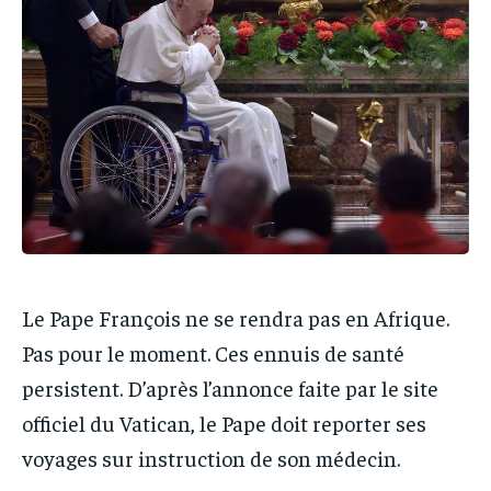
IT-ADMIN
IT-ADMIN
TOGOREPORT
TOGOREPORT
TOGOREPORT
TOGOREPORT
L’INTEGRAL
L’INTEGRAL
L’INTEGRAL
L’INTEGRAL
TOGOREGARD
TOGOREGARD
TOGOREGARD
TOGOREGARD
LOMEBOUGEINFO
LOMEBOUGEINFO
LOMEBOUGEINFO
LOMEBOUGEINFO
NOUVELLE D’AFRIQUE
NOUVELLE D’AFRIQUE
NOUVELLE D’AFRIQUE
NOUVELLE D’AFRIQUE
LEDEFENSEURINFO
LEDEFENSEURINFO
LEDEFENSEURINFO
LEDEFENSEURINFO
228FOOT
228FOOT
228FOOT
228FOOT
Le Pape François ne se rendra pas en Afrique.
ACTU LOMÉ
ACTU LOMÉ
Pas pour le moment. Ces ennuis de santé
ACTU LOMÉ
ACTU LOMÉ
persistent. D’après l’annonce faite par le site
officiel du Vatican, le Pape doit reporter ses
voyages sur instruction de son médecin.