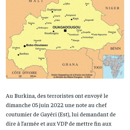
IT-ADMIN
IT-ADMIN
IT-ADMIN
IT-ADMIN
TOGOREPORT
TOGOREPORT
TOGOREPORT
TOGOREPORT
L’INTEGRAL
L’INTEGRAL
L’INTEGRAL
L’INTEGRAL
TOGOREGARD
TOGOREGARD
TOGOREGARD
TOGOREGARD
LOMEBOUGEINFO
LOMEBOUGEINFO
LOMEBOUGEINFO
LOMEBOUGEINFO
NOUVELLE D’AFRIQUE
NOUVELLE D’AFRIQUE
NOUVELLE D’AFRIQUE
NOUVELLE D’AFRIQUE
LEDEFENSEURINFO
LEDEFENSEURINFO
LEDEFENSEURINFO
LEDEFENSEURINFO
228FOOT
228FOOT
228FOOT
228FOOT
ACTU LOMÉ
ACTU LOMÉ
Au Burkina, des terroristes ont envoyé le
ACTU LOMÉ
ACTU LOMÉ
dimanche 05 juin 2022 une note au chef
coutumier de Gayéri (Est), lui demandant de
dire à l’armée et aux VDP de mettre fin aux