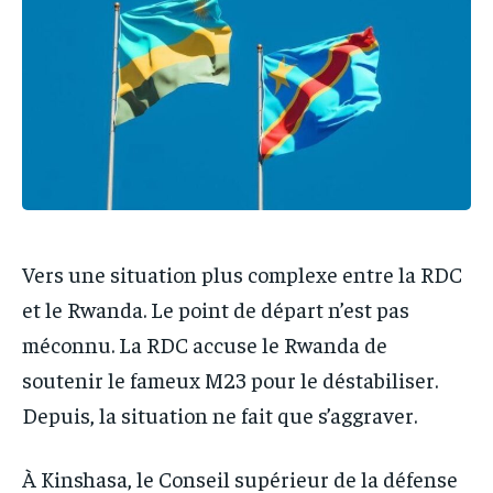
IT-ADMIN
IT-ADMIN
IT-ADMIN
IT-ADMIN
TOGOREPORT
TOGOREPORT
TOGOREPORT
TOGOREPORT
L’INTEGRAL
L’INTEGRAL
L’INTEGRAL
L’INTEGRAL
TOGOREGARD
TOGOREGARD
TOGOREGARD
TOGOREGARD
LOMEBOUGEINFO
LOMEBOUGEINFO
LOMEBOUGEINFO
LOMEBOUGEINFO
NOUVELLE D’AFRIQUE
NOUVELLE D’AFRIQUE
NOUVELLE D’AFRIQUE
NOUVELLE D’AFRIQUE
LEDEFENSEURINFO
LEDEFENSEURINFO
Vers une situation plus complexe entre la RDC
LEDEFENSEURINFO
LEDEFENSEURINFO
228FOOT
228FOOT
et le Rwanda. Le point de départ n’est pas
228FOOT
228FOOT
ACTU LOMÉ
ACTU LOMÉ
méconnu. La RDC accuse le Rwanda de
ACTU LOMÉ
ACTU LOMÉ
soutenir le fameux M23 pour le déstabiliser.
Depuis, la situation ne fait que s’aggraver.
À Kinshasa, le Conseil supérieur de la défense