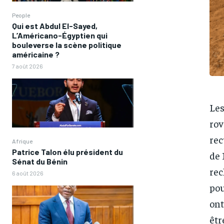
People
Qui est Abdul El-Sayed,
L’Américano-Égyptien qui
bouleverse la scène politique
américaine ?
7 août 2026
Les
rov
rec
Afrique
Patrice Talon élu président du
de 
Sénat du Bénin
rec
6 août 2026
pou
ont
êtr