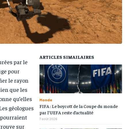
L’INTEGRAL
L’INTEGRAL
L’INTEGRAL
L’INTEGRAL
TOGOREGARD
TOGOREGARD
TOGOREGARD
TOGOREGARD
LOMEBOUGEINFO
LOMEBOUGEINFO
LOMEBOUGEINFO
LOMEBOUGEINFO
NOUVELLE D’AFRIQUE
NOUVELLE D’AFRIQUE
NOUVELLE D’AFRIQUE
NOUVELLE D’AFRIQUE
LEDEFENSEURINFO
LEDEFENSEURINFO
LEDEFENSEURINFO
LEDEFENSEURINFO
228FOOT
228FOOT
228FOOT
228FOOT
ARTICLES SIMAILAIRES
urées par le
ACTU LOMÉ
ACTU LOMÉ
ACTU LOMÉ
ACTU LOMÉ
uge pour
fier le rayon
Bien que les
onne qu’elles
Monde
FIFA : Le boycott de la Coupe du monde
 Les géologues
par l’UEFA reste d’actualité
 pourraient
7 août 2026
trouve sur