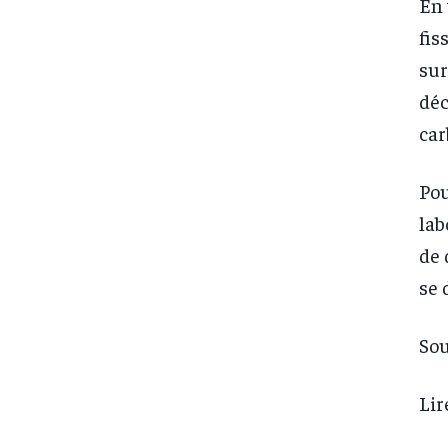
En 
fis
sur
déc
car
Pou
lab
de 
se 
Sou
Lir