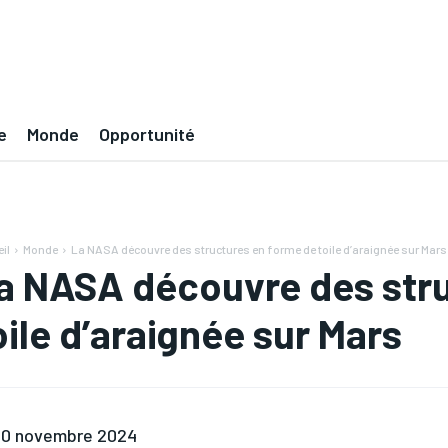
e
Monde
Opportunité
il
Monde
La NASA découvre des structures en forme de toile d’araignée sur Mars
a NASA découvre des stru
oile d’araignée sur Mars
0 novembre 2024