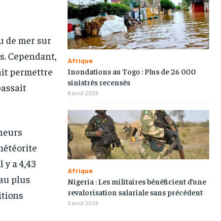
au de mer sur
es. Cependant,
Afrique
ait permettre
Inondations au Togo : Plus de 26 000
sinistrés recensés
passait
6 août 2026
cheurs
météorite
 y a 4,43
Afrique
eau plus
Nigeria : Les militaires bénéficient d’une
revalorisation salariale sans précédent
itions
5 août 2026