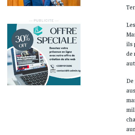
Ter
― PUBLICITE ―
Les
Mar
ils
de 
aut
De 
aus
mar
mil
cha
aur