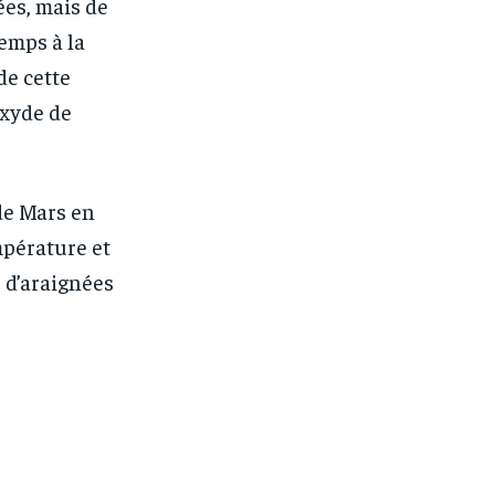
ées, mais de
temps à la
de cette
oxyde de
 de Mars en
mpérature et
 d’araignées