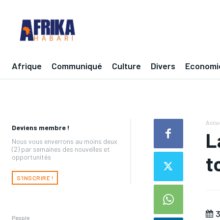
Afrique
Communiqué
Culture
Divers
Economi
Accue
Deviens membre !
L
Nous vous enverrons au moins deux
(2) par semaines des nouvelles et
t
opportunités
S'INSCRIRE !
3
People