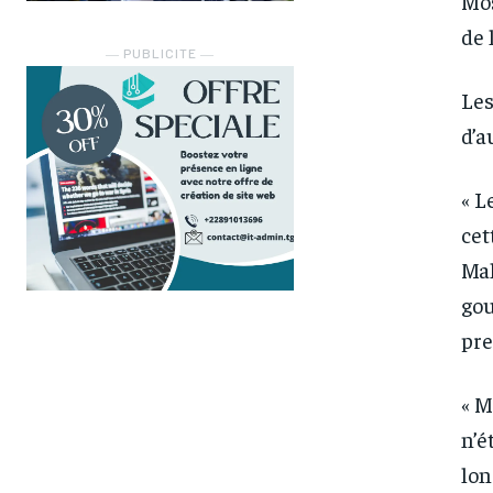
Mos
de 
― PUBLICITE ―
Les
d’a
« L
cet
Mal
gou
pre
« M
n’é
lon
FOREVER
FOREVER