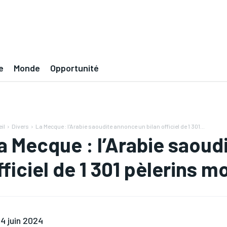
e
Monde
Opportunité
il
Divers
La Mecque : l'Arabie saoudite annonce un bilan officiel de 1 301...
a Mecque : l’Arabie saoud
fficiel de 1 301 pèlerins m
4 juin 2024