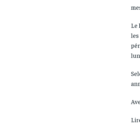
mes
Le 
les
pér
lun
Sel
ann
Av
Lir