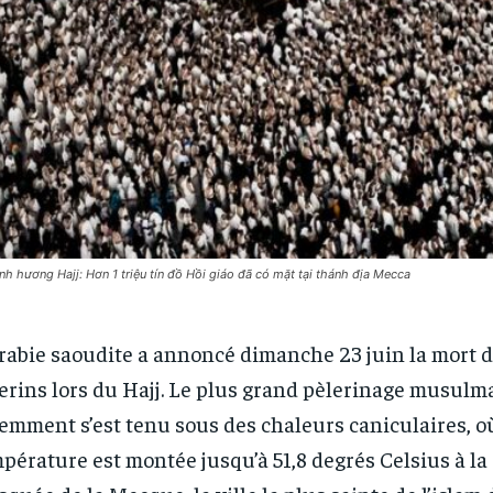
nh hương Hajj: Hơn 1 triệu tín đồ Hồi giáo đã có mặt tại thánh địa Mecca
rabie saoudite a annoncé dimanche 23 juin la mort d
erins lors du Hajj. Le plus grand pèlerinage musulm
emment s’est tenu sous des chaleurs caniculaires, où
pérature est montée jusqu’à 51,8 degrés Celsius à l