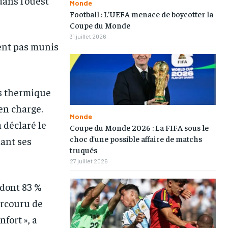
dans l’ouest
Monde
Football : L’UEFA menace de boycotter la
Coupe du Monde
31 juillet 2026
ient pas munis
ss thermique
en charge.
Monde
 déclaré le
Coupe du Monde 2026 : La FIFA sous le
choc d’une possible affaire de matchs
ant ses
truqués
27 juillet 2026
 dont 83 %
parcouru de
fort », a
1-MONTH
1-MONTH