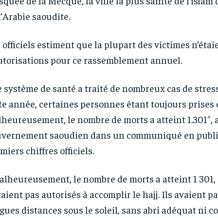
quée de la Mecque, la ville la plus sainte de l’islam 
l’Arabie saoudite.
 officiels estiment que la plupart des victimes n’éta
utorisations pour ce rassemblement annuel.
e système de santé a traité de nombreux cas de stre
te année, certaines personnes étant toujours prises 
heureusement, le nombre de morts a atteint 1.301″, a
vernement saoudien dans un communiqué en publi
miers chiffres officiels.
alheureusement, le nombre de morts a atteint 1 301,
taient pas autorisés à accomplir le hajj. Ils avaient 
RECOMMENDED
RECOMMENDED
gues distances sous le soleil, sans abri adéquat ni con