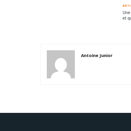
ARTI
Une 
et q
Antoine Junior