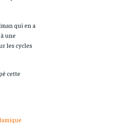
ulman qui en a
 à une
r les cycles
pé cette
slamique