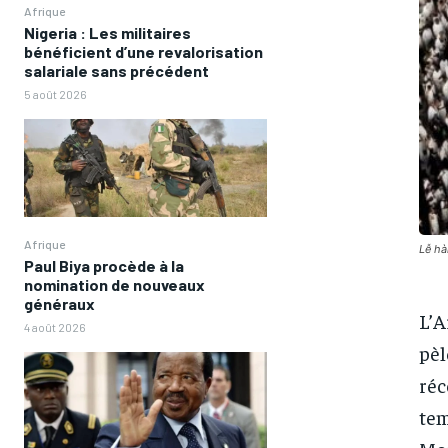
Afrique
Nigeria : Les militaires
bénéficient d’une revalorisation
salariale sans précédent
5 août 2026
Afrique
Lễ hà
Paul Biya procède à la
nomination de nouveaux
généraux
L’A
4 août 2026
pèl
réc
tem