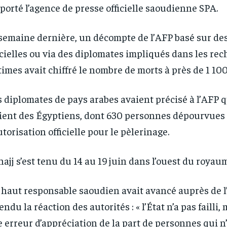
1-YEAR
1-YEAR
porté l’agence de presse officielle saoudienne SPA.
/ year
/ year
By agr
By agr
s and you
s and you
semaine dernière, un décompte de l’AFP basé sur des
every m
every m
tly.
tly.
Pay now and you get access to exclusive
Pay now and you get access to exclusive
opt o
opt o
news and articles for a whole year.
news and articles for a whole year.
icielles ou via des diplomates impliqués dans les re
times avait chiffré le nombre de morts à près de 1 100
 diplomates de pays arabes avaient précisé à l’AFP 
ient des Égyptiens, dont 630 personnes dépourvues
utorisation officielle pour le pèlerinage.
hajj s’est tenu du 14 au 19 juin dans l’ouest du royau
haut responsable saoudien avait avancé auprès de l
endu la réaction des autorités : « l’État n’a pas failli, 
 erreur d’appréciation de la part de personnes qui n