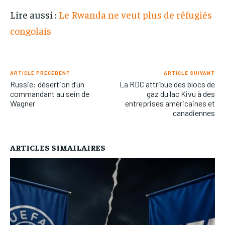
Lire aussi :
Le Rwanda ne veut plus de réfugiés
congolais
ARTICLE PRÉCÉDENT
ARTICLE SUIVANT
Russie: désertion d’un
La RDC attribue des blocs de
commandant au sein de
gaz du lac Kivu à des
Wagner
entreprises américaines et
canadiennes
ARTICLES SIMAILAIRES