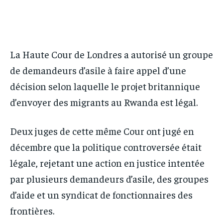
IT-ADMIN
IT-ADMIN
IT-ADMIN
IT-ADMIN
TOGOREPORT
TOGOREPORT
TOGOREPORT
TOGOREPORT
L’INTEGRAL
L’INTEGRAL
L’INTEGRAL
L’INTEGRAL
La Haute Cour de Londres a autorisé un groupe
TOGOREGARD
TOGOREGARD
de demandeurs d’asile à faire appel d’une
TOGOREGARD
TOGOREGARD
LOMEBOUGEINFO
LOMEBOUGEINFO
décision selon laquelle le projet britannique
LOMEBOUGEINFO
LOMEBOUGEINFO
NOUVELLE D’AFRIQUE
NOUVELLE D’AFRIQUE
d’envoyer des migrants au Rwanda est légal.
NOUVELLE D’AFRIQUE
NOUVELLE D’AFRIQUE
LEDEFENSEURINFO
LEDEFENSEURINFO
LEDEFENSEURINFO
LEDEFENSEURINFO
Deux juges de cette même Cour ont jugé en
228FOOT
228FOOT
décembre que la politique controversée était
228FOOT
228FOOT
ACTU LOMÉ
ACTU LOMÉ
légale, rejetant une action en justice intentée
ACTU LOMÉ
ACTU LOMÉ
par plusieurs demandeurs d’asile, des groupes
d’aide et un syndicat de fonctionnaires des
frontières.