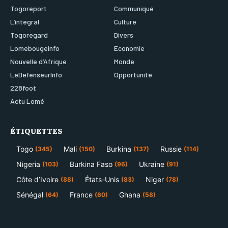
Togoreport
Communiqué
L’integral
Culture
Togoregard
Divers
Lomebougeinfo
Economie
Nouvelle d’Afrique
Monde
LeDefenseurInfo
Opportunité
228foot
Actu Lomé
ÉTIQUETTES
Togo
Mali
Burkina
Russie
(345)
(150)
(137)
(114)
Nigeria
Burkina Faso
Ukraine
(103)
(96)
(91)
Côte d’Ivoire
États-Unis
Niger
(88)
(83)
(78)
Sénégal
France
Ghana
(64)
(60)
(58)