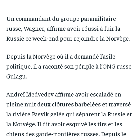
IT-ADMIN
IT-ADMIN
TOGOREPORT
TOGOREPORT
TOGOREPORT
TOGOREPORT
Un commandant du groupe paramilitaire
L’INTEGRAL
L’INTEGRAL
russe, Wagner, affirme avoir réussi à fuir la
L’INTEGRAL
L’INTEGRAL
TOGOREGARD
TOGOREGARD
Russie ce week-end pour rejoindre la Norvège.
TOGOREGARD
TOGOREGARD
LOMEBOUGEINFO
LOMEBOUGEINFO
LOMEBOUGEINFO
LOMEBOUGEINFO
Depuis la Norvège où il a demandé l’asile
NOUVELLE D’AFRIQUE
NOUVELLE D’AFRIQUE
NOUVELLE D’AFRIQUE
NOUVELLE D’AFRIQUE
politique, il a raconté son périple à l’ONG russe
LEDEFENSEURINFO
LEDEFENSEURINFO
Gulagu.
LEDEFENSEURINFO
LEDEFENSEURINFO
228FOOT
228FOOT
228FOOT
228FOOT
ACTU LOMÉ
ACTU LOMÉ
Andreï Medvedev affirme avoir escaladé en
ACTU LOMÉ
ACTU LOMÉ
pleine nuit deux clôtures barbelées et traversé
la rivière Pasvik gelée qui séparent la Russie et
la Norvège. Il dit avoir esquivé les tirs et les
chiens des garde-frontières russes. Depuis le