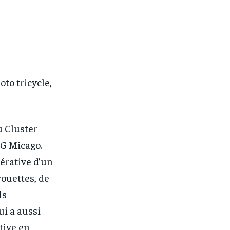
to tricycle,
u Cluster
NG Micago.
érative d’un
rouettes, de
ls
ui a aussi
tive en