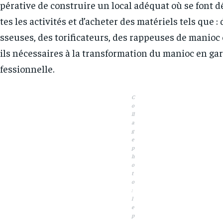
pérative de construire un local adéquat où se font 
tes les activités et d’acheter des matériels tels que : 
sseuses, des torificateurs, des rappeuses de manioc 
ils nécessaires à la transformation du manioc en ga
fessionnelle.
C
o
ll
a
g
e
p
h
o
t
o
:
RECOMMENDED
RECOMMENDED
l
e
p