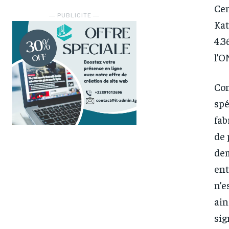
Cen
― PUBLICITE ―
Kat
4.3
l’
Com
spé
fab
de 
dem
ent
n’e
ain
sig