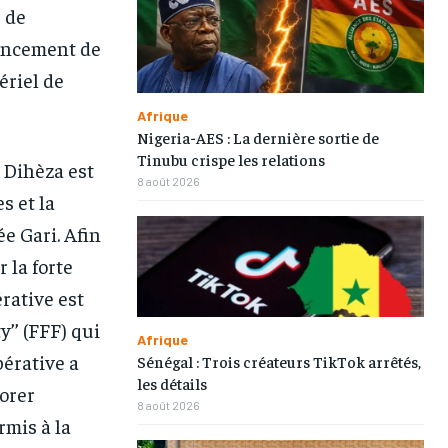
 de
nancement de
ériel de
Afrique
Nigeria-AES : La dernière sortie de
Tinubu crispe les relations
 Dihèza est
8 août 2026
s et la
e Gari. Afin
 la forte
rative est
’’ (FFF) qui
Afrique
pérative a
Sénégal : Trois créateurs TikTok arrêtés,
les détails
iorer
8 août 2026
rmis à la