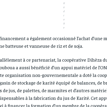
it
à
d
r
o
it
e
financement a également occasionné l’achat d’une mo
ne batteuse et vanneuse de riz et de soja.
allèlement à ce partenariat, la coopérative Dihèza d
ouboua a aussi bénéficié d’un appui matériel de l’O
te organisation non-gouvernementale a doté la coop
asin de stockage de karité équipé de balances, de b
s de jus, de palettes, de marmites et d’autres matérie
ispensables à la fabrication du jus de Karité. Cet app
vi à financer la formation d’un membre de la coopéra