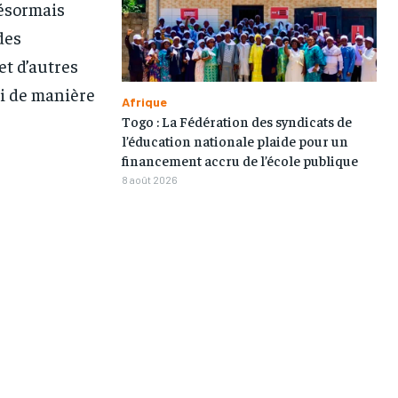
désormais
des
et d’autres
ri de manière
Afrique
Togo : La Fédération des syndicats de
l’éducation nationale plaide pour un
financement accru de l’école publique
8 août 2026
1-MONTH
1-MONTH