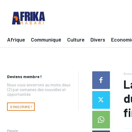
Afrique
Communiqué
Culture
Divers
Economi
Accue
Deviens membre !
L
Nous vous enverrons au moins deux
(2) par semaines des nouvelles et
d
opportunités
S'INSCRIRE !
f
People