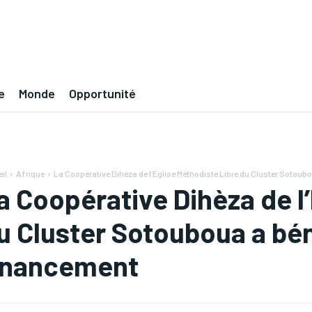
e
Monde
Opportunité
il
Afrique
La Coopérative Dihèza de l’Eglise Méthodiste Libre du Cluster Sotoubou
a Coopérative Dihèza de l
u Cluster Sotouboua a bén
inancement