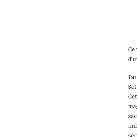
Ce 
d’u
Par
Sot
Cet
mag
sac
ind
ser