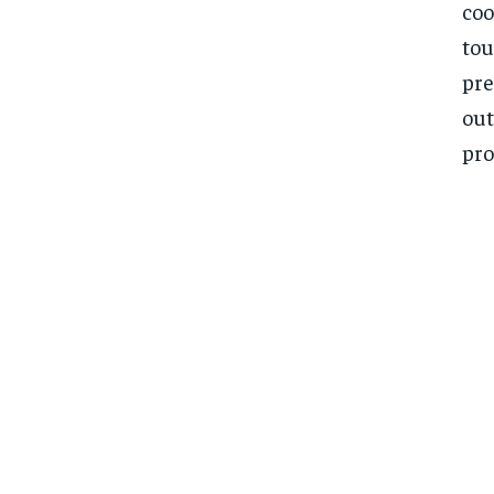
coo
tou
pre
out
pro
FOREVER
FOREVER