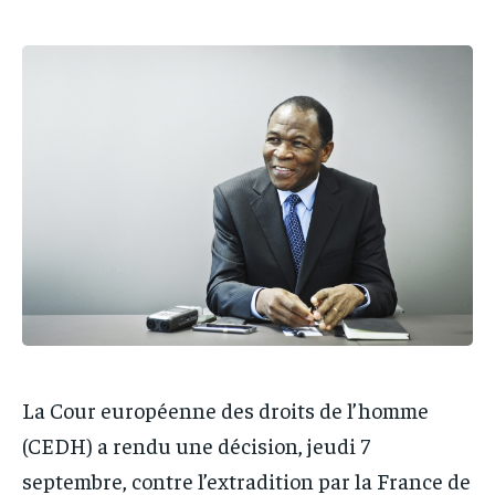
IT-ADMIN
IT-ADMIN
IT-ADMIN
IT-ADMIN
TOGOREPORT
TOGOREPORT
TOGOREPORT
TOGOREPORT
L’INTEGRAL
L’INTEGRAL
L’INTEGRAL
L’INTEGRAL
TOGOREGARD
TOGOREGARD
TOGOREGARD
TOGOREGARD
LOMEBOUGEINFO
LOMEBOUGEINFO
LOMEBOUGEINFO
LOMEBOUGEINFO
NOUVELLE D’AFRIQUE
NOUVELLE D’AFRIQUE
NOUVELLE D’AFRIQUE
NOUVELLE D’AFRIQUE
LEDEFENSEURINFO
LEDEFENSEURINFO
LEDEFENSEURINFO
LEDEFENSEURINFO
228FOOT
228FOOT
228FOOT
228FOOT
ACTU LOMÉ
ACTU LOMÉ
ACTU LOMÉ
ACTU LOMÉ
La Cour européenne des droits de l’homme
(CEDH) a rendu une décision, jeudi 7
septembre, contre l’extradition par la France de