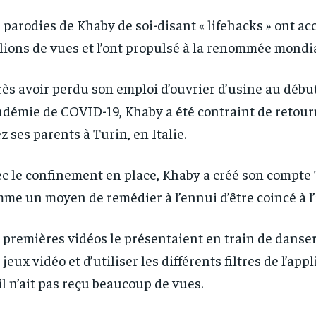
 parodies de Khaby de soi-disant « lifehacks » ont a
lions de vues et l’ont propulsé à la renommée mondia
ès avoir perdu son emploi d’ouvrier d’usine au début
démie de COVID-19, Khaby a été contraint de retour
z ses parents à Turin, en Italie.
c le confinement en place, Khaby a créé son compte
me un moyen de remédier à l’ennui d’être coincé à l’
 premières vidéos le présentaient en train de danser
RECOMMENDED
RECOMMENDED
 jeux vidéo et d’utiliser les différents filtres de l’app
il n’ait pas reçu beaucoup de vues.
1-YEAR
1-YEAR
/ year
/ year
By agr
By agr