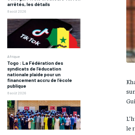
arrêtés, les détails
8 août 2026
Afrique
Togo : La Fédération des
syndicats de l’éducation
nationale plaide pour un
financement accru de l’école
Kha
publique
sur
8 août 2026
Gui
L’h
le 