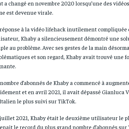
s and you
s and you
t a changé en novembre 2020 lorsqu’une des vidéo
every m
every m
tly.
tly.
Pay now and you get access to exclusive
Pay now and you get access to exclusive
opt o
opt o
news and articles for a whole year.
news and articles for a whole year.
e est devenue virale.
réponse à la vidéo lifehack inutilement compliquée 
lisateur, Khaby a silencieusement démontré une sol
ple au problème. Avec ses gestes de la main désorma
lématiques et son regard, Khaby avait trouvé une f
nante.
nombre d’abonnés de Khaby a commencé à augment
idement et en avril 2021, il avait dépassé Gianluca V
Italien le plus suivi sur TikTok.
juillet 2021, Khaby était le deuxième utilisateur le p
enait le record du plus grand nombre d’abonnés sur