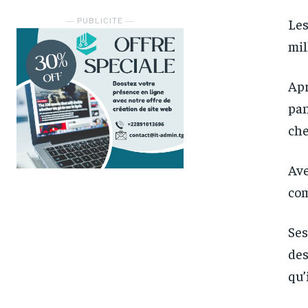
― PUBLICITE ―
Les
mil
Apr
pan
che
Ave
com
Ses
des
FOREVER
FOREVER
qu’
/ forever
/ forever