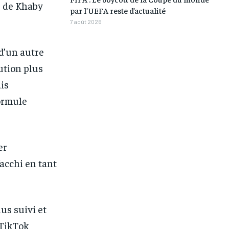
s de Khaby
onth after the first one until you
onth after the first one until you
par l’UEFA reste d’actualité
ut of the monthly subscription.
ut of the monthly subscription.
7 août 2026
d’un autre
ution plus
is
ormule
er
acchi en tant
lus suivi et
 TikTok