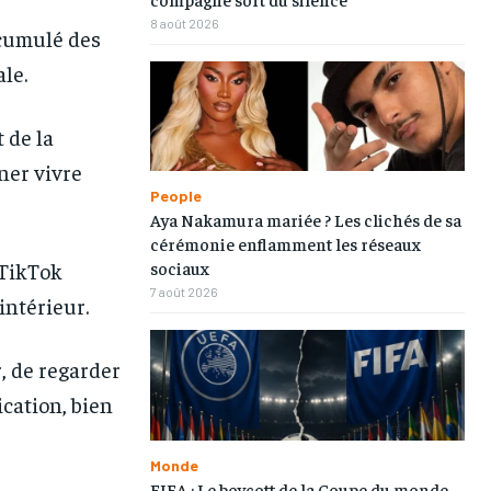
8 août 2026
ccumulé des
le.
 de la
ner vivre
People
Aya Nakamura mariée ? Les clichés de sa
cérémonie enflamment les réseaux
sociaux
 TikTok
7 août 2026
intérieur.
, de regarder
lication, bien
1-MONTH
1-MONTH
/ month
/ month
Monde
eeing to this tier, you are billed
eeing to this tier, you are billed
FIFA : Le boycott de la Coupe du monde