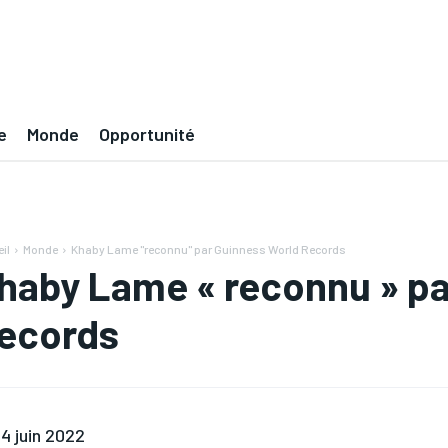
e
Monde
Opportunité
il
Monde
Khaby Lame "reconnu" par Guinness World Records
haby Lame « reconnu » pa
ecords
4 juin 2022