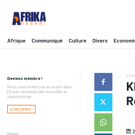
Afrique
Communiqué
Culture
Divers
Economi
Accue
Deviens membre !
K
Nous vous enverrons au moins deux
(2) par semaines des nouvelles et
R
opportunités
S'INSCRIRE !
2
People