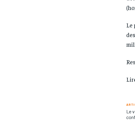
(ho
Le 
des
mil
Res
Lir
ARTI
Le v
conf