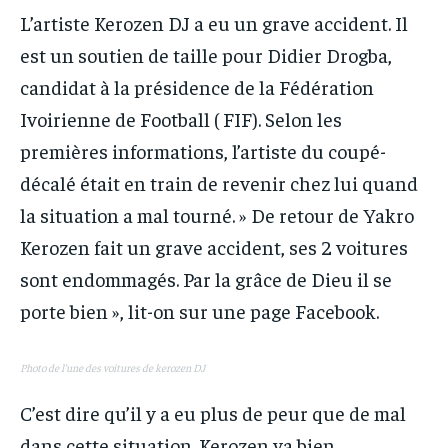
IT-ADMIN
IT-ADMIN
L’artiste Kerozen DJ a eu un grave accident. Il
TOGOREPORT
TOGOREPORT
est un soutien de taille pour Didier Drogba,
TOGOREPORT
TOGOREPORT
L’INTEGRAL
L’INTEGRAL
candidat à la présidence de la Fédération
L’INTEGRAL
L’INTEGRAL
TOGOREGARD
TOGOREGARD
Ivoirienne de Football ( FIF). Selon les
TOGOREGARD
TOGOREGARD
LOMEBOUGEINFO
LOMEBOUGEINFO
premières informations, l’artiste du coupé-
LOMEBOUGEINFO
LOMEBOUGEINFO
décalé était en train de revenir chez lui quand
NOUVELLE D’AFRIQUE
NOUVELLE D’AFRIQUE
NOUVELLE D’AFRIQUE
NOUVELLE D’AFRIQUE
la situation a mal tourné. » De retour de Yakro
LEDEFENSEURINFO
LEDEFENSEURINFO
LEDEFENSEURINFO
LEDEFENSEURINFO
Kerozen fait un grave accident, ses 2 voitures
228FOOT
228FOOT
sont endommagés. Par la grâce de Dieu il se
228FOOT
228FOOT
ACTU LOMÉ
ACTU LOMÉ
porte bien », lit-on sur une page Facebook.
ACTU LOMÉ
ACTU LOMÉ
Photo de l’une des voitures de kerozen DJ
C’est dire qu’il y a eu plus de peur que de mal
dans cette situation. Kerozen va bien