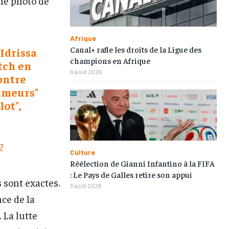
ne photo de
Afrique
Canal+ rafle les droits de la Ligue des
 Idrissa
champions en Afrique
atch en
6 août 2026
contre
rumeurs"
lot",
1-MONTH
1-MONTH
2
Culture
/ month
/ month
Réélection de Gianni Infantino à la FIFA
eeing to this tier, you are billed
eeing to this tier, you are billed
onth after the first one until you
onth after the first one until you
: Le Pays de Galles retire son appui
ut of the monthly subscription.
ut of the monthly subscription.
 sont exactes.
3 août 2026
ce de la
 La lutte