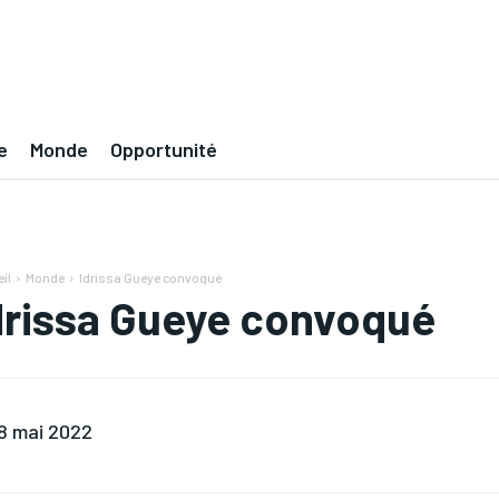
e
Monde
Opportunité
il
Monde
Idrissa Gueye convoqué
drissa Gueye convoqué
8 mai 2022