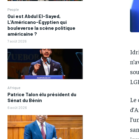
People
Qui est Abdul El-Sayed,
L’Américano-Égyptien qui
bouleverse la scène politique
américaine ?
7 août 2026
Idr
n’a
sou
LG
Afrique
Patrice Talon élu président du
Le 
Sénat du Bénin
6 août 2026
d’A
l’u
san