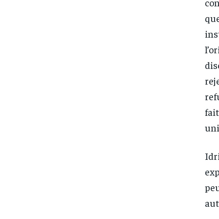
con
que
ins
l’o
dis
rej
ref
fai
uni
Idr
exp
peu
aut