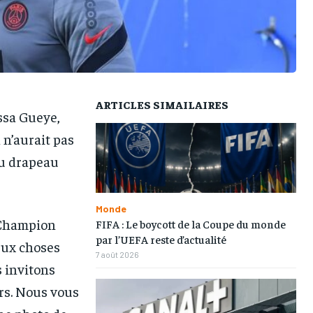
TOGOREGARD
TOGOREGARD
TOGOREGARD
TOGOREGARD
LOMEBOUGEINFO
LOMEBOUGEINFO
LOMEBOUGEINFO
LOMEBOUGEINFO
NOUVELLE D’AFRIQUE
NOUVELLE D’AFRIQUE
NOUVELLE D’AFRIQUE
NOUVELLE D’AFRIQUE
LEDEFENSEURINFO
LEDEFENSEURINFO
LEDEFENSEURINFO
LEDEFENSEURINFO
ARTICLES SIMAILAIRES
ssa Gueye,
228FOOT
228FOOT
228FOOT
228FOOT
 n’aurait pas
ACTU LOMÉ
ACTU LOMÉ
ACTU LOMÉ
ACTU LOMÉ
du drapeau
Monde
u Champion
FIFA : Le boycott de la Coupe du monde
par l’UEFA reste d’actualité
deux choses
7 août 2026
s invitons
urs. Nous vous