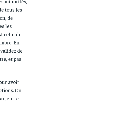
es minorités,
de tous les
ion, de
es les
t celui du
nombre. En
 validez de
tre, et pas
our avoir
ctions. On
ar, entre