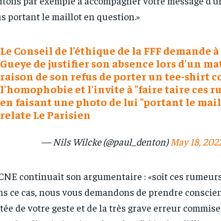
itons par exemple à accompagner votre message d’u
s portant le maillot en question.»
Le Conseil de l’éthique de la FFF demande à
Gueye de justifier son absence lors d'un m
raison de son refus de porter un tee-shirt 
l'homophobie et l'invite à "faire taire ces 
en faisant une photo de lui "portant le mail
relate Le Parisien
RECOMMENDED
RECOMMENDED
1-YEAR
1-YEAR
— Nils Wilcke (@paul_denton)
May 18, 202
/ year
/ year
By agr
By agr
s and you
s and you
every m
every m
tly.
tly.
Pay now and you get access to exclusive
Pay now and you get access to exclusive
opt o
opt o
CNE continuait son argumentaire : «soit ces rumeurs
news and articles for a whole year.
news and articles for a whole year.
s ce cas, nous vous demandons de prendre conscien
tée de votre geste et de la très grave erreur commise.