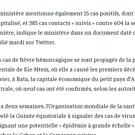
ministère mentionne également 15 cas positifs, dont
pitalisé, et 385 cas contacts « suivis » contre 604 la
nière, indique le ministère dans un document daté d
lié mardi sur Twitter.
 cas de fièvre hémorragique se sont propagés de la 
entale de Kie-Ntem, où elle a causé les premiers déc
vier, à Bata, la capitale économique du petit pays d’
RECOMMENDED
RECOMMENDED
trale, où neuf cas ont été confirmés, selon les autori
1-YEAR
1-YEAR
y a deux semaines, l’Organisation mondiale de la san
elé la Guinée équatoriale à signaler des cas de viru
/ year
/ year
By agr
By agr
s and you
s and you
every m
every m
tly.
tly.
ignant une potentielle « épidémie à grande échelle »
Pay now and you get access to exclusive
Pay now and you get access to exclusive
opt o
opt o
news and articles for a whole year.
news and articles for a whole year.
cher le Gabon et le Cameroun voisins.