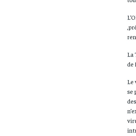
L’O
,pr
ren
La 
de 
Le 
se 
des
n’e
vir
int