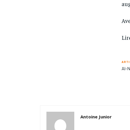
aug
Ave
Lir
ARTI
Al-N
Antoine Junior