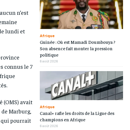
 aucun n’est
 semaine
e lundi et
Afrique
Guinée : Où est Mamadi Doumbouya ?
Son absence fait monter la pression
politique
province
6 août 2026
ès connus le 7
Afrique
tés.
1-MONTH
1-MONTH
té (OMS) avait
/ month
/ month
Afrique
s de Marburg,
eeing to this tier, you are billed
eeing to this tier, you are billed
Canal+ rafle les droits de la Ligue des
onth after the first one until you
onth after the first one until you
champions en Afrique
 qui pourrait
ut of the monthly subscription.
ut of the monthly subscription.
6 août 2026