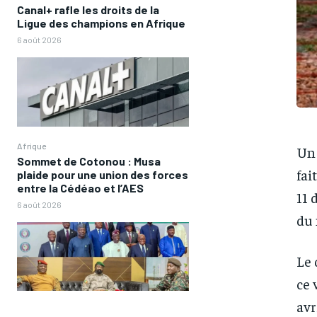
Canal+ rafle les droits de la
Ligue des champions en Afrique
6 août 2026
Afrique
Un 
Sommet de Cotonou : Musa
fai
plaide pour une union des forces
entre la Cédéao et l’AES
11 
6 août 2026
du 
Le 
ce 
avri