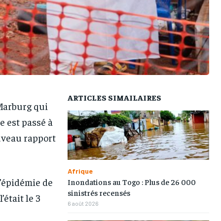
TOGOREGARD
TOGOREGARD
TOGOREGARD
TOGOREGARD
LOMEBOUGEINFO
LOMEBOUGEINFO
LOMEBOUGEINFO
LOMEBOUGEINFO
NOUVELLE D’AFRIQUE
NOUVELLE D’AFRIQUE
NOUVELLE D’AFRIQUE
NOUVELLE D’AFRIQUE
LEDEFENSEURINFO
LEDEFENSEURINFO
LEDEFENSEURINFO
LEDEFENSEURINFO
228FOOT
228FOOT
228FOOT
228FOOT
ARTICLES SIMAILAIRES
Marburg qui
ACTU LOMÉ
ACTU LOMÉ
ACTU LOMÉ
ACTU LOMÉ
e est passé à
ouveau rapport
Afrique
l’épidémie de
Inondations au Togo : Plus de 26 000
sinistrés recensés
’était le 3
6 août 2026