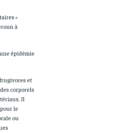
aires »
eroun à
’une épidémie
frugivores et
ides corporels
ériaux. Il
 pour le
orale ou
ques