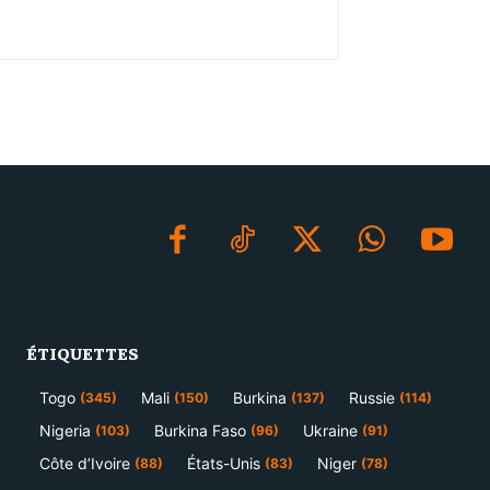
ÉTIQUETTES
Togo
Mali
Burkina
Russie
(345)
(150)
(137)
(114)
Nigeria
Burkina Faso
Ukraine
(103)
(96)
(91)
Côte d’Ivoire
États-Unis
Niger
(88)
(83)
(78)