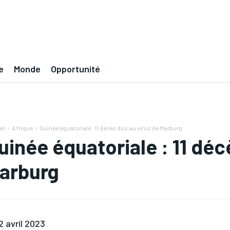
e
Monde
Opportunité
il
Afrique
Guinée équatoriale : 11 décès dus au virus de Marburg
uinée équatoriale : 11 déc
arburg
2 avril 2023