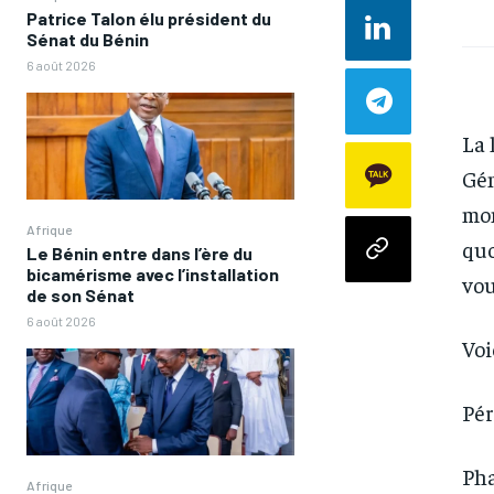
Patrice Talon élu président du
Sénat du Bénin
6 août 2026
La 
Gén
mom
Afrique
quo
Le Bénin entre dans l’ère du
bicamérisme avec l’installation
vou
de son Sénat
6 août 2026
Voi
Pér
Ph
Afrique