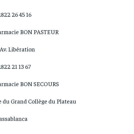
822 26 45 16
armacie BON PASTEUR
 Av. Libération
822 21 13 67
armacie BON SECOURS
 du Grand Collège du Plateau
assablanca
RECOMMENDED
RECOMMENDED