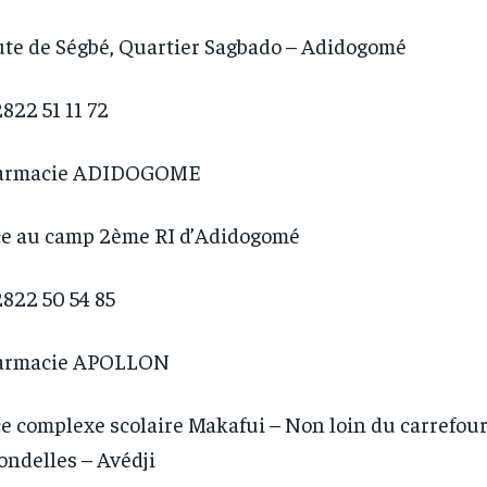
te de Ségbé, Quartier Sagbado – Adidogomé
822 51 11 72
armacie ADIDOGOME
e au camp 2ème RI d’Adidogomé
822 50 54 85
armacie APOLLON
e complexe scolaire Makafui – Non loin du carrefour
ondelles – Avédji