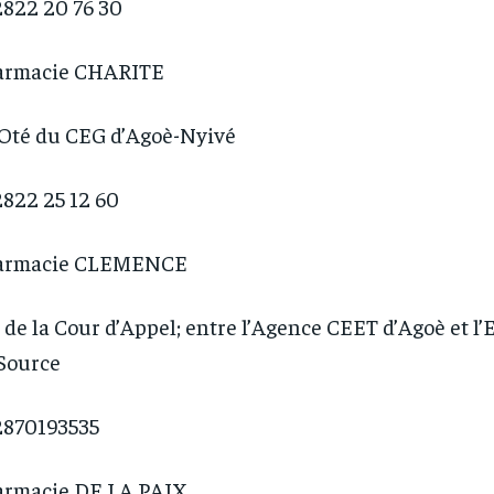
822 20 76 30
1-YEAR
1-YEAR
/ year
/ year
By agr
By agr
s and you
s and you
armacie CHARITE
every m
every m
tly.
tly.
Pay now and you get access to exclusive
Pay now and you get access to exclusive
opt o
opt o
news and articles for a whole year.
news and articles for a whole year.
Oté du CEG d’Agoè-Nyivé
822 25 12 60
armacie CLEMENCE
 de la Cour d’Appel; entre l’Agence CEET d’Agoè et l’
Source
2870193535
armacie DE LA PAIX