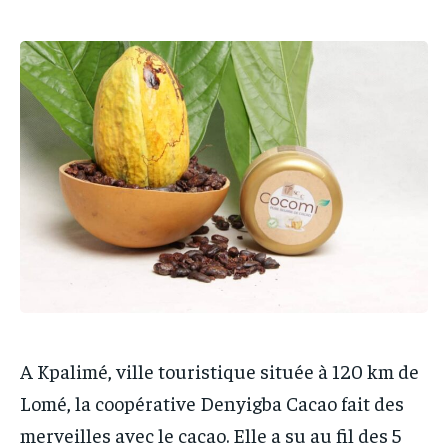
PARTENAIRES
PARTENAIRES
PARTENAIRES
PARTENAIRES
IT-ADMIN
IT-ADMIN
IT-ADMIN
IT-ADMIN
TOGOREPORT
TOGOREPORT
TOGOREPORT
TOGOREPORT
L’INTEGRAL
L’INTEGRAL
L’INTEGRAL
L’INTEGRAL
TOGOREGARD
TOGOREGARD
TOGOREGARD
TOGOREGARD
LOMEBOUGEINFO
LOMEBOUGEINFO
LOMEBOUGEINFO
LOMEBOUGEINFO
NOUVELLE D’AFRIQUE
NOUVELLE D’AFRIQUE
NOUVELLE D’AFRIQUE
NOUVELLE D’AFRIQUE
LEDEFENSEURINFO
LEDEFENSEURINFO
LEDEFENSEURINFO
LEDEFENSEURINFO
228FOOT
228FOOT
228FOOT
228FOOT
ACTU LOMÉ
ACTU LOMÉ
A Kpalimé, ville touristique située à 120 km de
ACTU LOMÉ
ACTU LOMÉ
Lomé, la coopérative Denyigba Cacao fait des
merveilles avec le cacao. Elle a su au fil des 5