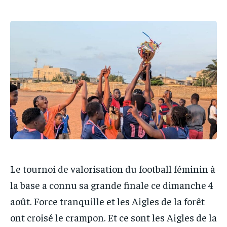
PARTENAIRES
PARTENAIRES
IT-ADMIN
IT-ADMIN
IT-ADMIN
IT-ADMIN
TOGOREPORT
TOGOREPORT
TOGOREPORT
TOGOREPORT
L’INTEGRAL
L’INTEGRAL
L’INTEGRAL
L’INTEGRAL
TOGOREGARD
TOGOREGARD
TOGOREGARD
TOGOREGARD
LOMEBOUGEINFO
LOMEBOUGEINFO
LOMEBOUGEINFO
LOMEBOUGEINFO
NOUVELLE D’AFRIQUE
NOUVELLE D’AFRIQUE
NOUVELLE D’AFRIQUE
NOUVELLE D’AFRIQUE
LEDEFENSEURINFO
LEDEFENSEURINFO
LEDEFENSEURINFO
LEDEFENSEURINFO
228FOOT
228FOOT
228FOOT
228FOOT
Le tournoi de valorisation du football féminin à
ACTU LOMÉ
ACTU LOMÉ
ACTU LOMÉ
ACTU LOMÉ
la base a connu sa grande finale ce dimanche 4
août. Force tranquille et les Aigles de la forêt
ont croisé le crampon. Et ce sont les Aigles de la