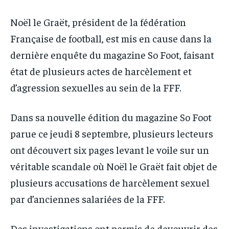
PARTENAIRES
PARTENAIRES
Noël le Graët, président de la fédération
IT-ADMIN
IT-ADMIN
IT-ADMIN
IT-ADMIN
Française de football, est mis en cause dans la
TOGOREPORT
TOGOREPORT
TOGOREPORT
TOGOREPORT
dernière enquête du magazine So Foot, faisant
L’INTEGRAL
L’INTEGRAL
état de plusieurs actes de harcèlement et
L’INTEGRAL
L’INTEGRAL
TOGOREGARD
TOGOREGARD
d’agression sexuelles au sein de la FFF.
TOGOREGARD
TOGOREGARD
LOMEBOUGEINFO
LOMEBOUGEINFO
LOMEBOUGEINFO
LOMEBOUGEINFO
Dans sa nouvelle édition du magazine So Foot
NOUVELLE D’AFRIQUE
NOUVELLE D’AFRIQUE
NOUVELLE D’AFRIQUE
NOUVELLE D’AFRIQUE
parue ce jeudi 8 septembre, plusieurs lecteurs
LEDEFENSEURINFO
LEDEFENSEURINFO
ont découvert six pages levant le voile sur un
LEDEFENSEURINFO
LEDEFENSEURINFO
228FOOT
228FOOT
véritable scandale où Noël le Graët fait objet de
228FOOT
228FOOT
ACTU LOMÉ
ACTU LOMÉ
plusieurs accusations de harcèlement sexuel
ACTU LOMÉ
ACTU LOMÉ
par d’anciennes salariées de la FFF.
Des investigations ont permis de devouvrir des