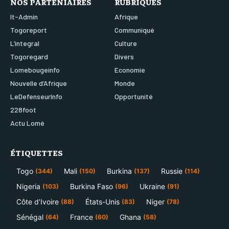
NOS PARTENIAIRES
RUBRIQUES
It-Admin
Afrique
Togoreport
Communiqué
L’integral
Culture
Togoregard
Divers
Lomebougeinfo
Economie
Nouvelle d’Afrique
Monde
LeDefenseurInfo
Opportunité
228foot
Actu Lomé
ÉTIQUETTES
Togo
Mali
Burkina
Russie
(344)
(150)
(137)
(114)
Nigeria
Burkina Faso
Ukraine
(103)
(96)
(91)
Côte d’Ivoire
États-Unis
Niger
(88)
(83)
(78)
Sénégal
France
Ghana
(64)
(60)
(58)