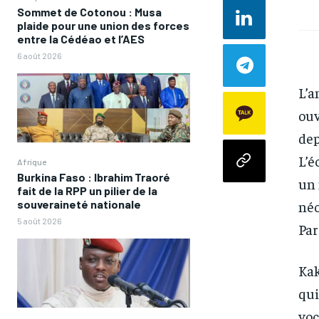
Sommet de Cotonou : Musa
plaide pour une union des forces
entre la Cédéao et l’AES
6 août 2026
L’a
ouv
dep
L’é
Afrique
Burkina Faso : Ibrahim Traoré
un 
fait de la RPP un pilier de la
néo
souveraineté nationale
5 août 2026
Par
Kak
qui
voc