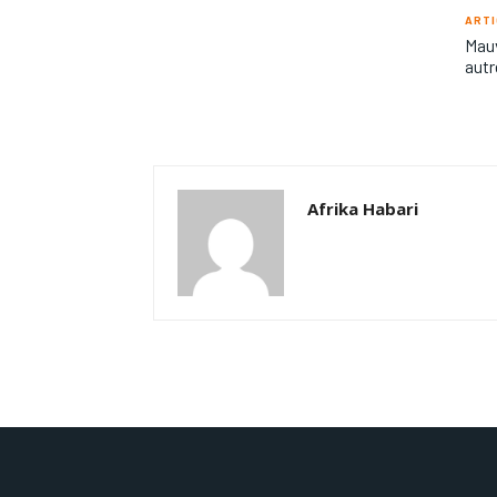
ARTI
Mauv
aut
Afrika Habari