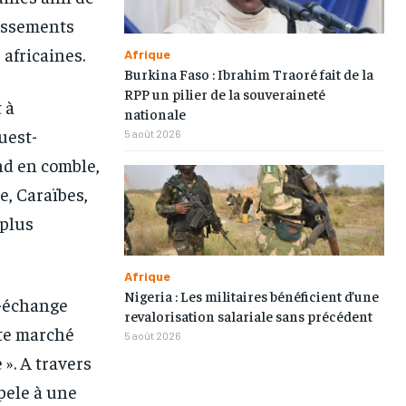
TOGOREGARD
TOGOREGARD
TOGOREGARD
TOGOREGARD
tissements
 africaines.
LOMEBOUGEINFO
LOMEBOUGEINFO
LOMEBOUGEINFO
LOMEBOUGEINFO
Afrique
Burkina Faso : Ibrahim Traoré fait de la
NOUVELLE D’AFRIQUE
NOUVELLE D’AFRIQUE
NOUVELLE D’AFRIQUE
NOUVELLE D’AFRIQUE
RPP un pilier de la souveraineté
 à
nationale
LEDEFENSEURINFO
LEDEFENSEURINFO
LEDEFENSEURINFO
LEDEFENSEURINFO
uest-
5 août 2026
228FOOT
228FOOT
228FOOT
228FOOT
nd en comble,
e, Caraïbes,
ACTU LOMÉ
ACTU LOMÉ
ACTU LOMÉ
ACTU LOMÉ
 plus
Afrique
Nigeria : Les militaires bénéficient d’une
e-échange
revalorisation salariale sans précédent
ste marché
5 août 2026
». A travers
pele à une
1-MONTH
1-MONTH