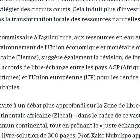
vilégier des circuits courts. Cela induit plus d’inves
s la transformation locale des ressources naturelles
commissaire à l’agriculture, aux ressources en eau et
nvironnement de l’Union économique et monétaire o
icaine (Uemoa), suggère également la révision, de fo
 accords de libre-échange entre les pays ACP (Afriqu
ifiques) et l’Union européenne (UE) pour les rendre
itables.
invite à un débat plus approfondi sur la Zone de libr
tinentale africaine (Zlecaf) – dans le cadre de ce va
mun continental, tout en prônant le « juste échange 
RECOMMENDED
RECOMMENDED
 livre-solution de 300 pages, Prof. Kako Nubukpo ap