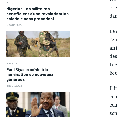
Afrique
pri
Nigeria : Les militaires
bénéficient d’une revalorisation
dan
salariale sans précédent
5 août 2026
Le 
l’e
afr
des
Pac
Afrique
Paul Biya procède à la
équ
nomination de nouveaux
généraux
4 août 2026
Il 
con
com
son
FOREVER
FOREVER