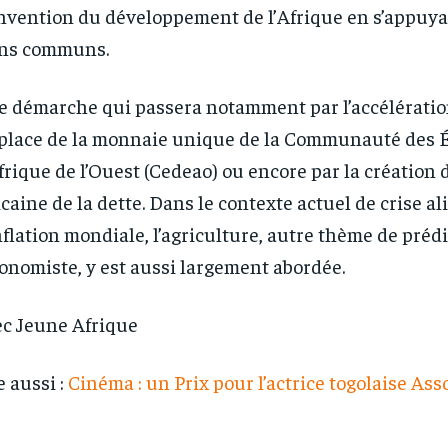
1-YEAR
1-YEAR
nvention du développement de l’Afrique en s’appuya
ens communs.
/ year
/ year
By agr
By agr
s and you
s and you
every m
every m
tly.
tly.
Pay now and you get access to exclusive
Pay now and you get access to exclusive
opt o
opt o
news and articles for a whole year.
news and articles for a whole year.
 démarche qui passera notamment par l’accélératio
place de la monnaie unique de la Communauté des É
frique de l’Ouest (Cedeao) ou encore par la création
icaine de la dette. Dans le contexte actuel de crise a
nflation mondiale, l’agriculture, autre thème de préd
conomiste, y est aussi largement abordée.
c Jeune Afrique
e aussi :
Cinéma : un Prix pour l’actrice togolaise As