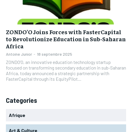
L’INTEGRAL
L’INTEGRAL
TOGOREGARD
TOGOREGARD
TOGOREGARD
TOGOREGARD
LOMEBOUGEINFO
LOMEBOUGEINFO
LOMEBOUGEINFO
LOMEBOUGEINFO
NOUVELLE D’AFRIQUE
NOUVELLE D’AFRIQUE
ZONDO’O Joins Forces with FasterCapital
NOUVELLE D’AFRIQUE
NOUVELLE D’AFRIQUE
to Revolutionize Education in Sub-Saharan
LEDEFENSEURINFO
LEDEFENSEURINFO
Africa
LEDEFENSEURINFO
LEDEFENSEURINFO
228FOOT
228FOOT
Antoine Junior
-
18 septembre 2025
228FOOT
228FOOT
ZONDO’O, an innovative education technology startup
ACTU LOMÉ
ACTU LOMÉ
focused on transforming secondary education in sub-Saharan
ACTU LOMÉ
ACTU LOMÉ
Africa, today announced a strategic partnership with
FasterCapital through its EquityPilot...
Categories
Afrique
Art & Culture